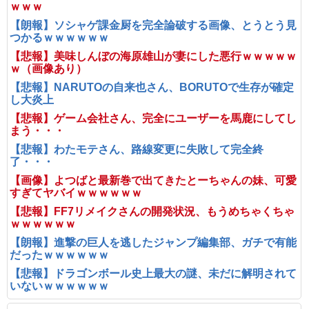
ｗｗｗ
【朗報】ソシャゲ課金厨を完全論破する画像、とうとう見
つかるｗｗｗｗｗｗ
【悲報】美味しんぼの海原雄山が妻にした悪行ｗｗｗｗｗ
ｗ（画像あり）
【悲報】NARUTOの自来也さん、BORUTOで生存が確定
し大炎上
【悲報】ゲーム会社さん、完全にユーザーを馬鹿にしてし
まう・・・
【悲報】わたモテさん、路線変更に失敗して完全終
了・・・
【画像】よつばと最新巻で出てきたとーちゃんの妹、可愛
すぎてヤバイｗｗｗｗｗｗ
【悲報】FF7リメイクさんの開発状況、もうめちゃくちゃ
ｗｗｗｗｗｗ
【朗報】進撃の巨人を逃したジャンプ編集部、ガチで有能
だったｗｗｗｗｗｗ
【悲報】ドラゴンボール史上最大の謎、未だに解明されて
いないｗｗｗｗｗｗ