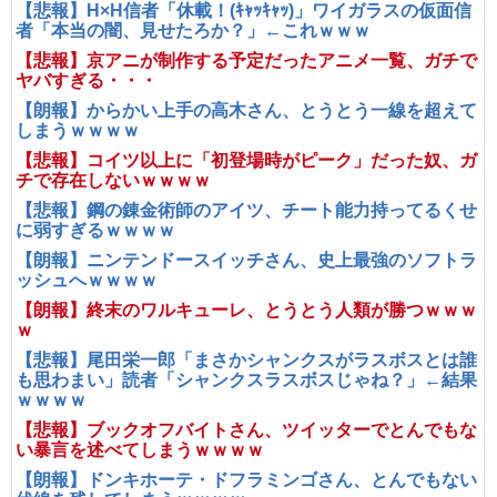
【悲報】H×H信者「休載！(ｷｬｯｷｬｯ)」ワイガラスの仮面信
者「本当の闇、見せたろか？」←これｗｗｗ
【悲報】京アニが制作する予定だったアニメ一覧、ガチで
ヤバすぎる・・・
【朗報】からかい上手の高木さん、とうとう一線を超えて
しまうｗｗｗｗ
【悲報】コイツ以上に「初登場時がピーク」だった奴、ガ
チで存在しないｗｗｗｗ
【悲報】鋼の錬金術師のアイツ、チート能力持ってるくせ
に弱すぎるｗｗｗｗ
【朗報】ニンテンドースイッチさん、史上最強のソフトラ
ッシュへｗｗｗｗ
【朗報】終末のワルキューレ、とうとう人類が勝つｗｗｗ
ｗ
【悲報】尾田栄一郎「まさかシャンクスがラスボスとは誰
も思わまい」読者「シャンクスラスボスじゃね？」←結果
ｗｗｗｗ
【悲報】ブックオフバイトさん、ツイッターでとんでもな
い暴言を述べてしまうｗｗｗｗ
【朗報】ドンキホーテ・ドフラミンゴさん、とんでもない