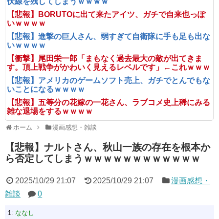
伏線を残してしまうｗｗｗｗ
【悲報】BORUTOに出て来たアイツ、ガチで自来也っぽ
いｗｗｗｗ
【悲報】進撃の巨人さん、弱すぎて自衛隊に手も足も出な
いｗｗｗｗ
【衝撃】尾田栄一郎「まもなく過去最大の敵が出てきま
す。頂上戦争がかわいく見えるレベルです」←これｗｗｗ
【悲報】アメリカのゲームソフト売上、ガチでとんでもな
いことになるｗｗｗｗ
【悲報】五等分の花嫁の一花さん、ラブコメ史上稀にみる
雑な退場をするｗｗｗｗ
ホーム
漫画感想・雑談
【悲報】ナルトさん、秋山一族の存在を根本か
ら否定してしまうｗｗｗｗｗｗｗｗｗｗｗｗ
2025/10/29 21:07
2025/10/29 21:07
漫画感想・
雑談
0
1:
ななし