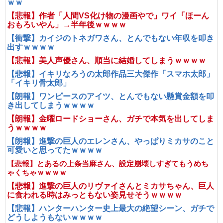
ｗｗ
【悲報】作者「人間VS化け物の漫画やで」ワイ「ほーん
おもろいやん」→半年後ｗｗｗｗ
【衝撃】カイジのトネガワさん、とんでもない年収を叩き
出すｗｗｗｗ
【悲報】美人声優さん、順当に結婚してしまうｗｗｗｗ
【悲報】イキリなろうの太郎作品三大傑作「スマホ太郎」
「イキリ骨太郎」
【朗報】ワンピースのアイツ、とんでもない懸賞金額を叩
き出してしまうｗｗｗｗ
【朗報】金曜ロードショーさん、ガチで本気を出してしま
うｗｗｗｗ
【朗報】進撃の巨人のエレンさん、やっぱりミカサのこと
可愛いと思ってたｗｗｗｗ
【悲報】とあるの上条当麻さん、設定崩壊しすぎてもうめち
ゃくちゃｗｗｗｗ
【悲報】進撃の巨人のリヴァイさんとミカサちゃん、巨人
に食われる時はみっともない姿見せそうｗｗｗｗ
【悲報】ハンターハンター史上最大の絶望シーン、ガチで
どうしようもないｗｗｗｗ