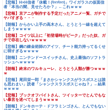
【悲報】H×H信者「休載！(ｷｬｯｷｬｯ)」ワイガラスの仮面信
者「本当の闇、見せたろか？」←これｗｗｗ
【悲報】京アニが制作する予定だったアニメ一覧、ガチで
ヤバすぎる・・・
【朗報】からかい上手の高木さん、とうとう一線を超えて
しまうｗｗｗｗ
【悲報】コイツ以上に「初登場時がピーク」だった奴、ガ
チで存在しないｗｗｗｗ
【悲報】鋼の錬金術師のアイツ、チート能力持ってるくせ
に弱すぎるｗｗｗｗ
【朗報】ニンテンドースイッチさん、史上最強のソフトラ
ッシュへｗｗｗｗ
【朗報】終末のワルキューレ、とうとう人類が勝つｗｗｗ
ｗ
【悲報】尾田栄一郎「まさかシャンクスがラスボスとは誰
も思わまい」読者「シャンクスラスボスじゃね？」←結果
ｗｗｗｗ
【悲報】ブックオフバイトさん、ツイッターでとんでもな
い暴言を述べてしまうｗｗｗｗ
【朗報】ドンキホーテ・ドフラミンゴさん、とんでもない