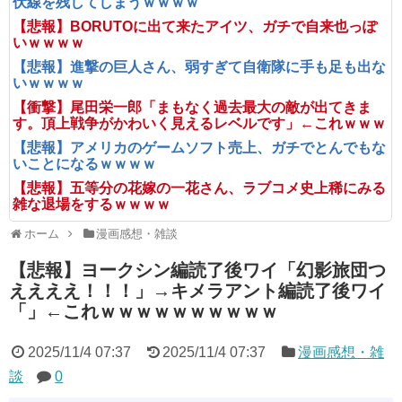
伏線を残してしまうｗｗｗｗ
【悲報】BORUTOに出て来たアイツ、ガチで自来也っぽ
いｗｗｗｗ
【悲報】進撃の巨人さん、弱すぎて自衛隊に手も足も出な
いｗｗｗｗ
【衝撃】尾田栄一郎「まもなく過去最大の敵が出てきま
す。頂上戦争がかわいく見えるレベルです」←これｗｗｗ
【悲報】アメリカのゲームソフト売上、ガチでとんでもな
いことになるｗｗｗｗ
【悲報】五等分の花嫁の一花さん、ラブコメ史上稀にみる
雑な退場をするｗｗｗｗ
ホーム
漫画感想・雑談
【悲報】ヨークシン編読了後ワイ「幻影旅団つ
ええええ！！！」→キメラアント編読了後ワイ
「」←これｗｗｗｗｗｗｗｗｗｗ
2025/11/4 07:37
2025/11/4 07:37
漫画感想・雑
談
0