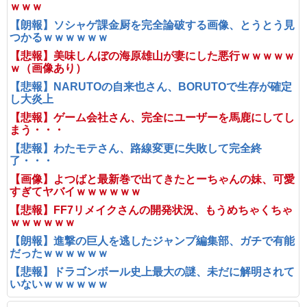
ｗｗｗ
【朗報】ソシャゲ課金厨を完全論破する画像、とうとう見
つかるｗｗｗｗｗｗ
【悲報】美味しんぼの海原雄山が妻にした悪行ｗｗｗｗｗ
ｗ（画像あり）
【悲報】NARUTOの自来也さん、BORUTOで生存が確定
し大炎上
【悲報】ゲーム会社さん、完全にユーザーを馬鹿にしてし
まう・・・
【悲報】わたモテさん、路線変更に失敗して完全終
了・・・
【画像】よつばと最新巻で出てきたとーちゃんの妹、可愛
すぎてヤバイｗｗｗｗｗｗ
【悲報】FF7リメイクさんの開発状況、もうめちゃくちゃ
ｗｗｗｗｗｗ
【朗報】進撃の巨人を逃したジャンプ編集部、ガチで有能
だったｗｗｗｗｗｗ
【悲報】ドラゴンボール史上最大の謎、未だに解明されて
いないｗｗｗｗｗｗ