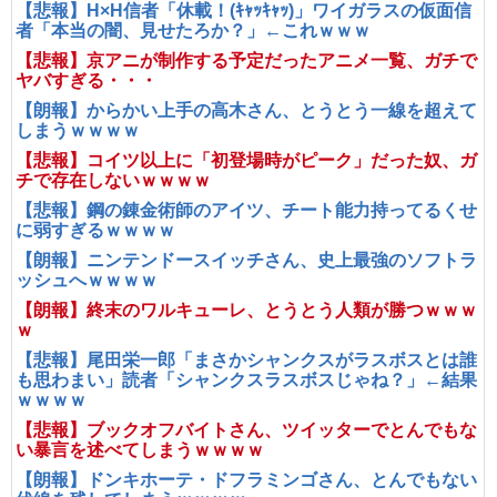
【悲報】H×H信者「休載！(ｷｬｯｷｬｯ)」ワイガラスの仮面信
者「本当の闇、見せたろか？」←これｗｗｗ
【悲報】京アニが制作する予定だったアニメ一覧、ガチで
ヤバすぎる・・・
【朗報】からかい上手の高木さん、とうとう一線を超えて
しまうｗｗｗｗ
【悲報】コイツ以上に「初登場時がピーク」だった奴、ガ
チで存在しないｗｗｗｗ
【悲報】鋼の錬金術師のアイツ、チート能力持ってるくせ
に弱すぎるｗｗｗｗ
【朗報】ニンテンドースイッチさん、史上最強のソフトラ
ッシュへｗｗｗｗ
【朗報】終末のワルキューレ、とうとう人類が勝つｗｗｗ
ｗ
【悲報】尾田栄一郎「まさかシャンクスがラスボスとは誰
も思わまい」読者「シャンクスラスボスじゃね？」←結果
ｗｗｗｗ
【悲報】ブックオフバイトさん、ツイッターでとんでもな
い暴言を述べてしまうｗｗｗｗ
【朗報】ドンキホーテ・ドフラミンゴさん、とんでもない