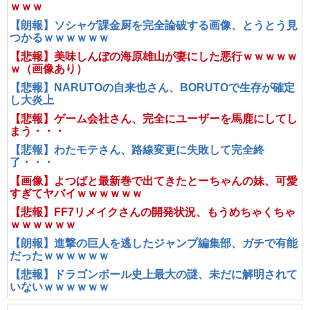
ｗｗｗ
【朗報】ソシャゲ課金厨を完全論破する画像、とうとう見
つかるｗｗｗｗｗｗ
【悲報】美味しんぼの海原雄山が妻にした悪行ｗｗｗｗｗ
ｗ（画像あり）
【悲報】NARUTOの自来也さん、BORUTOで生存が確定
し大炎上
【悲報】ゲーム会社さん、完全にユーザーを馬鹿にしてし
まう・・・
【悲報】わたモテさん、路線変更に失敗して完全終
了・・・
【画像】よつばと最新巻で出てきたとーちゃんの妹、可愛
すぎてヤバイｗｗｗｗｗｗ
【悲報】FF7リメイクさんの開発状況、もうめちゃくちゃ
ｗｗｗｗｗｗ
【朗報】進撃の巨人を逃したジャンプ編集部、ガチで有能
だったｗｗｗｗｗｗ
【悲報】ドラゴンボール史上最大の謎、未だに解明されて
いないｗｗｗｗｗｗ