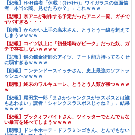
【悲報】H×H信者「休載！(ｷｬｯｷｬｯ)」ワイガラスの仮面信
者「本当の闇、見せたろか？」←これｗｗｗ
【悲報】京アニが制作する予定だったアニメ一覧、ガチで
ヤバすぎる・・・
【朗報】からかい上手の高木さん、とうとう一線を超えて
しまうｗｗｗｗ
【悲報】コイツ以上に「初登場時がピーク」だった奴、ガ
チで存在しないｗｗｗｗ
【悲報】鋼の錬金術師のアイツ、チート能力持ってるくせ
に弱すぎるｗｗｗｗ
【朗報】ニンテンドースイッチさん、史上最強のソフトラ
ッシュへｗｗｗｗ
【朗報】終末のワルキューレ、とうとう人類が勝つｗｗｗ
ｗ
【悲報】尾田栄一郎「まさかシャンクスがラスボスとは誰
も思わまい」読者「シャンクスラスボスじゃね？」←結果
ｗｗｗｗ
【悲報】ブックオフバイトさん、ツイッターでとんでもな
い暴言を述べてしまうｗｗｗｗ
【朗報】ドンキホーテ・ドフラミンゴさん、とんでもない