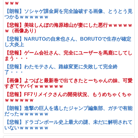
ｗｗｗ
【朗報】ソシャゲ課金厨を完全論破する画像、とうとう見
つかるｗｗｗｗｗｗ
【悲報】美味しんぼの海原雄山が妻にした悪行ｗｗｗｗｗ
ｗ（画像あり）
【悲報】NARUTOの自来也さん、BORUTOで生存が確定
し大炎上
【悲報】ゲーム会社さん、完全にユーザーを馬鹿にしてし
まう・・・
【悲報】わたモテさん、路線変更に失敗して完全終
了・・・
【画像】よつばと最新巻で出てきたとーちゃんの妹、可愛
すぎてヤバイｗｗｗｗｗｗ
【悲報】FF7リメイクさんの開発状況、もうめちゃくちゃ
ｗｗｗｗｗｗ
【朗報】進撃の巨人を逃したジャンプ編集部、ガチで有能
だったｗｗｗｗｗｗ
【悲報】ドラゴンボール史上最大の謎、未だに解明されて
いないｗｗｗｗｗｗ