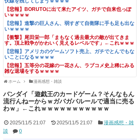
伏線を残してしまうｗｗｗｗ
【悲報】BORUTOに出て来たアイツ、ガチで自来也っぽ
いｗｗｗｗ
【悲報】進撃の巨人さん、弱すぎて自衛隊に手も足も出な
いｗｗｗｗ
【衝撃】尾田栄一郎「まもなく過去最大の敵が出てきま
す。頂上戦争がかわいく見えるレベルです」←これｗｗｗ
【悲報】アメリカのゲームソフト売上、ガチでとんでもな
いことになるｗｗｗｗ
【悲報】五等分の花嫁の一花さん、ラブコメ史上稀にみる
雑な退場をするｗｗｗｗ
ホーム
漫画感想・雑談
バンダイ「遊戯王のカードゲーム？そんなもん
流行んねーからｗガバガバルールで適当に売る
わｗ」←これｗｗｗｗｗｗｗｗｗｗｗ
2025/11/5 21:07
2025/11/5 21:07
漫画感想・雑
談
0