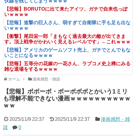
伏線を残してしまうｗｗｗｗ
【悲報】BORUTOに出て来たアイツ、ガチで自来也っぽ
いｗｗｗｗ
【悲報】進撃の巨人さん、弱すぎて自衛隊に手も足も出な
いｗｗｗｗ
【衝撃】尾田栄一郎「まもなく過去最大の敵が出てきま
す。頂上戦争がかわいく見えるレベルです」←これｗｗｗ
【悲報】アメリカのゲームソフト売上、ガチでとんでもな
いことになるｗｗｗｗ
【悲報】五等分の花嫁の一花さん、ラブコメ史上稀にみる
雑な退場をするｗｗｗｗ
ホーム
漫画感想・雑談
【悲報】ボボーボ・ボーボボボとかいう1ミリ
も理解不能できない漫画ｗｗｗｗｗｗｗｗｗｗ
ｗｗ
2025/11/9 22:37
2025/11/9 22:37
漫画感想・雑
談
0