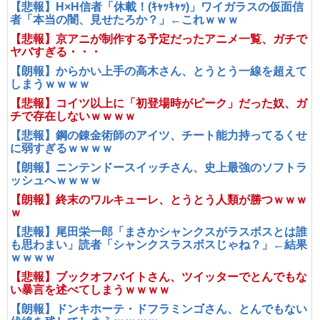
【悲報】H×H信者「休載！(ｷｬｯｷｬｯ)」ワイガラスの仮面信
者「本当の闇、見せたろか？」←これｗｗｗ
【悲報】京アニが制作する予定だったアニメ一覧、ガチで
ヤバすぎる・・・
【朗報】からかい上手の高木さん、とうとう一線を超えて
しまうｗｗｗｗ
【悲報】コイツ以上に「初登場時がピーク」だった奴、ガ
チで存在しないｗｗｗｗ
【悲報】鋼の錬金術師のアイツ、チート能力持ってるくせ
に弱すぎるｗｗｗｗ
【朗報】ニンテンドースイッチさん、史上最強のソフトラ
ッシュへｗｗｗｗ
【朗報】終末のワルキューレ、とうとう人類が勝つｗｗｗ
ｗ
【悲報】尾田栄一郎「まさかシャンクスがラスボスとは誰
も思わまい」読者「シャンクスラスボスじゃね？」←結果
ｗｗｗｗ
【悲報】ブックオフバイトさん、ツイッターでとんでもな
い暴言を述べてしまうｗｗｗｗ
【朗報】ドンキホーテ・ドフラミンゴさん、とんでもない