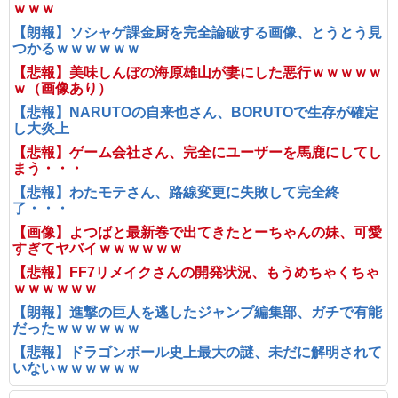
ｗｗｗ
【朗報】ソシャゲ課金厨を完全論破する画像、とうとう見
つかるｗｗｗｗｗｗ
【悲報】美味しんぼの海原雄山が妻にした悪行ｗｗｗｗｗ
ｗ（画像あり）
【悲報】NARUTOの自来也さん、BORUTOで生存が確定
し大炎上
【悲報】ゲーム会社さん、完全にユーザーを馬鹿にしてし
まう・・・
【悲報】わたモテさん、路線変更に失敗して完全終
了・・・
【画像】よつばと最新巻で出てきたとーちゃんの妹、可愛
すぎてヤバイｗｗｗｗｗｗ
【悲報】FF7リメイクさんの開発状況、もうめちゃくちゃ
ｗｗｗｗｗｗ
【朗報】進撃の巨人を逃したジャンプ編集部、ガチで有能
だったｗｗｗｗｗｗ
【悲報】ドラゴンボール史上最大の謎、未だに解明されて
いないｗｗｗｗｗｗ