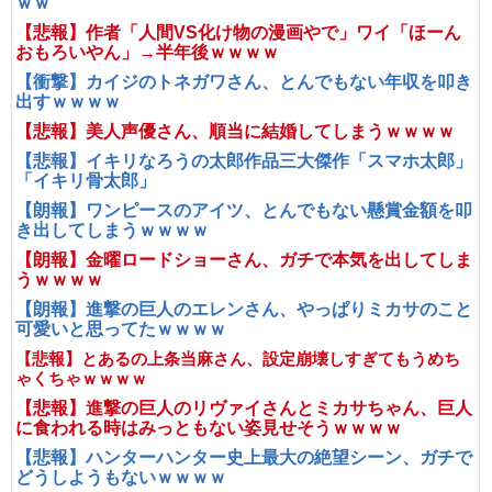
ｗｗ
【悲報】作者「人間VS化け物の漫画やで」ワイ「ほーん
おもろいやん」→半年後ｗｗｗｗ
【衝撃】カイジのトネガワさん、とんでもない年収を叩き
出すｗｗｗｗ
【悲報】美人声優さん、順当に結婚してしまうｗｗｗｗ
【悲報】イキリなろうの太郎作品三大傑作「スマホ太郎」
「イキリ骨太郎」
【朗報】ワンピースのアイツ、とんでもない懸賞金額を叩
き出してしまうｗｗｗｗ
【朗報】金曜ロードショーさん、ガチで本気を出してしま
うｗｗｗｗ
【朗報】進撃の巨人のエレンさん、やっぱりミカサのこと
可愛いと思ってたｗｗｗｗ
【悲報】とあるの上条当麻さん、設定崩壊しすぎてもうめち
ゃくちゃｗｗｗｗ
【悲報】進撃の巨人のリヴァイさんとミカサちゃん、巨人
に食われる時はみっともない姿見せそうｗｗｗｗ
【悲報】ハンターハンター史上最大の絶望シーン、ガチで
どうしようもないｗｗｗｗ