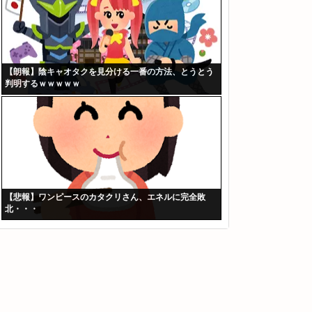
【朗報】陰キャオタクを見分ける一番の方法、とうとう
判明するｗｗｗｗｗ
【悲報】ワンピースのカタクリさん、エネルに完全敗
北・・・