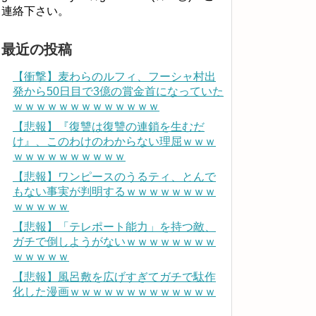
連絡下さい。
最近の投稿
【衝撃】麦わらのルフィ、フーシャ村出
発から50日目で3億の賞金首になっていた
ｗｗｗｗｗｗｗｗｗｗｗｗｗ
【悲報】『復讐は復讐の連鎖を生むだ
け』、このわけのわからない理屈ｗｗｗ
ｗｗｗｗｗｗｗｗｗｗ
【悲報】ワンピースのうるティ、とんで
もない事実が判明するｗｗｗｗｗｗｗｗ
ｗｗｗｗｗ
【悲報】「テレポート能力」を持つ敵、
ガチで倒しようがないｗｗｗｗｗｗｗｗ
ｗｗｗｗｗ
【悲報】風呂敷を広げすぎてガチで駄作
化した漫画ｗｗｗｗｗｗｗｗｗｗｗｗｗ