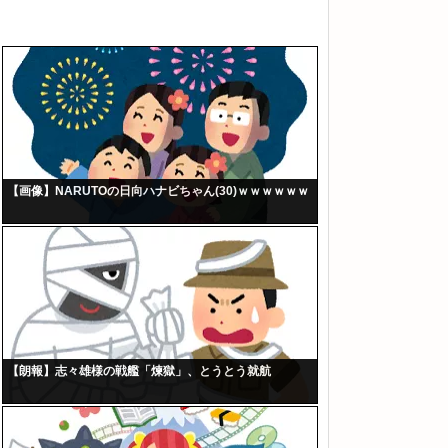
【画像】NARUTOの日向ハナビちゃん(30)ｗｗｗｗｗｗ
【朗報】志々雄様の戦艦「煉獄」、とうとう就航