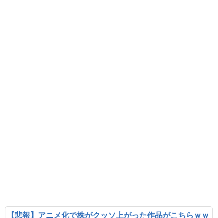
【悲報】アニメ化で株がクッソ上がった作品がこちらｗｗ