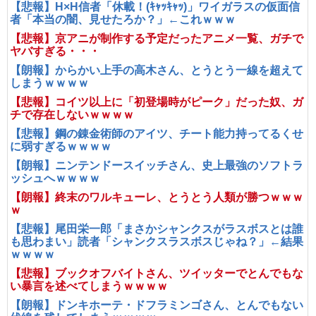
【悲報】H×H信者「休載！(ｷｬｯｷｬｯ)」ワイガラスの仮面信
者「本当の闇、見せたろか？」←これｗｗｗ
【悲報】京アニが制作する予定だったアニメ一覧、ガチで
ヤバすぎる・・・
【朗報】からかい上手の高木さん、とうとう一線を超えて
しまうｗｗｗｗ
【悲報】コイツ以上に「初登場時がピーク」だった奴、ガ
チで存在しないｗｗｗｗ
【悲報】鋼の錬金術師のアイツ、チート能力持ってるくせ
に弱すぎるｗｗｗｗ
【朗報】ニンテンドースイッチさん、史上最強のソフトラ
ッシュへｗｗｗｗ
【朗報】終末のワルキューレ、とうとう人類が勝つｗｗｗ
ｗ
【悲報】尾田栄一郎「まさかシャンクスがラスボスとは誰
も思わまい」読者「シャンクスラスボスじゃね？」←結果
ｗｗｗｗ
【悲報】ブックオフバイトさん、ツイッターでとんでもな
い暴言を述べてしまうｗｗｗｗ
【朗報】ドンキホーテ・ドフラミンゴさん、とんでもない