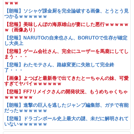
ｗｗｗ
【朗報】ソシャゲ課金厨を完全論破する画像、とうとう見
つかるｗｗｗｗｗｗ
【悲報】美味しんぼの海原雄山が妻にした悪行ｗｗｗｗｗ
ｗ（画像あり）
【悲報】NARUTOの自来也さん、BORUTOで生存が確定
し大炎上
【悲報】ゲーム会社さん、完全にユーザーを馬鹿にしてし
まう・・・
【悲報】わたモテさん、路線変更に失敗して完全終
了・・・
【画像】よつばと最新巻で出てきたとーちゃんの妹、可愛
すぎてヤバイｗｗｗｗｗｗ
【悲報】FF7リメイクさんの開発状況、もうめちゃくちゃ
ｗｗｗｗｗｗ
【朗報】進撃の巨人を逃したジャンプ編集部、ガチで有能
だったｗｗｗｗｗｗ
【悲報】ドラゴンボール史上最大の謎、未だに解明されて
いないｗｗｗｗｗｗ