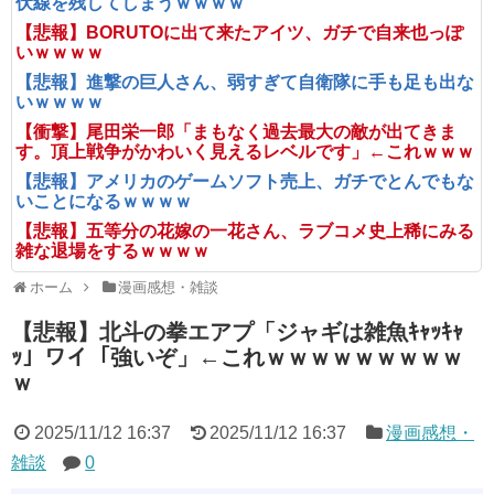
伏線を残してしまうｗｗｗｗ
【悲報】BORUTOに出て来たアイツ、ガチで自来也っぽ
いｗｗｗｗ
【悲報】進撃の巨人さん、弱すぎて自衛隊に手も足も出な
いｗｗｗｗ
【衝撃】尾田栄一郎「まもなく過去最大の敵が出てきま
す。頂上戦争がかわいく見えるレベルです」←これｗｗｗ
【悲報】アメリカのゲームソフト売上、ガチでとんでもな
いことになるｗｗｗｗ
【悲報】五等分の花嫁の一花さん、ラブコメ史上稀にみる
雑な退場をするｗｗｗｗ
ホーム
漫画感想・雑談
【悲報】北斗の拳エアプ「ジャギは雑魚ｷｬｯｷｬ
ｯ」ワイ「強いぞ」←これｗｗｗｗｗｗｗｗｗ
ｗ
2025/11/12 16:37
2025/11/12 16:37
漫画感想・
雑談
0