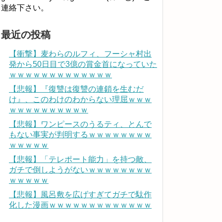
連絡下さい。
最近の投稿
【衝撃】麦わらのルフィ、フーシャ村出
発から50日目で3億の賞金首になっていた
ｗｗｗｗｗｗｗｗｗｗｗｗｗ
【悲報】『復讐は復讐の連鎖を生むだ
け』、このわけのわからない理屈ｗｗｗ
ｗｗｗｗｗｗｗｗｗｗ
【悲報】ワンピースのうるティ、とんで
もない事実が判明するｗｗｗｗｗｗｗｗ
ｗｗｗｗｗ
【悲報】「テレポート能力」を持つ敵、
ガチで倒しようがないｗｗｗｗｗｗｗｗ
ｗｗｗｗｗ
【悲報】風呂敷を広げすぎてガチで駄作
化した漫画ｗｗｗｗｗｗｗｗｗｗｗｗｗ