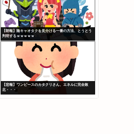
【朗報】陰キャオタクを見分ける一番の方法、とうとう
判明するｗｗｗｗｗ
【悲報】ワンピースのカタクリさん、エネルに完全敗
北・・・