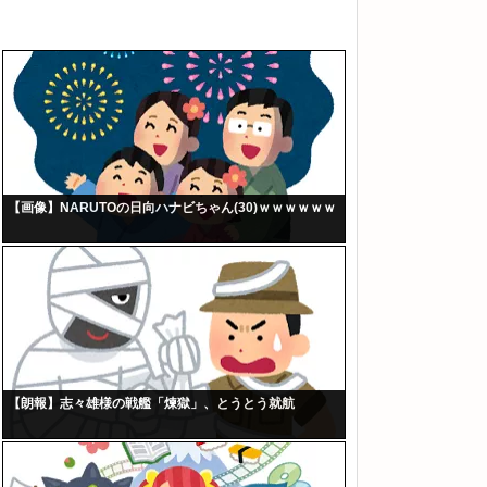
【画像】NARUTOの日向ハナビちゃん(30)ｗｗｗｗｗｗ
【朗報】志々雄様の戦艦「煉獄」、とうとう就航