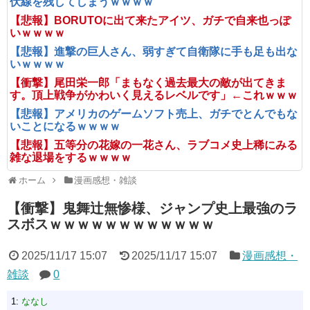
伏線を残してしまうｗｗｗｗ
【悲報】BORUTOに出て来たアイツ、ガチで自来也っぽ
いｗｗｗｗ
【悲報】進撃の巨人さん、弱すぎて自衛隊に手も足も出な
いｗｗｗｗ
【衝撃】尾田栄一郎「まもなく過去最大の敵が出てきま
す。頂上戦争がかわいく見えるレベルです」←これｗｗｗ
【悲報】アメリカのゲームソフト売上、ガチでとんでもな
いことになるｗｗｗｗ
【悲報】五等分の花嫁の一花さん、ラブコメ史上稀にみる
雑な退場をするｗｗｗｗ
ホーム
漫画感想・雑談
【衝撃】鬼舞辻無惨様、ジャンプ史上最強のラ
スボスｗｗｗｗｗｗｗｗｗｗｗｗ
2025/11/17 15:07
2025/11/17 15:07
漫画感想・
雑談
0
1:
ななし