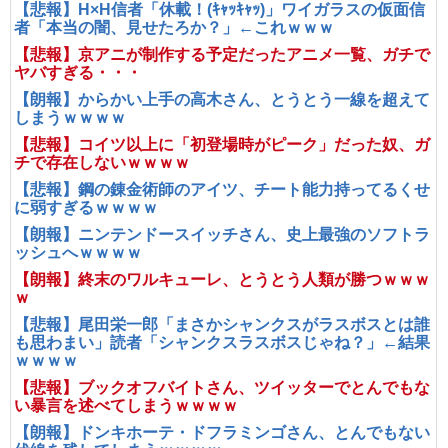
【悲報】H×H信者「休載！(ｷｬｯｷｬｯ)」ワイガラスの仮面信
者「本当の闇、見せたろか？」←これｗｗｗ
【悲報】京アニが制作する予定だったアニメ一覧、ガチで
ヤバすぎる・・・
【朗報】からかい上手の高木さん、とうとう一線を超えて
しまうｗｗｗｗ
【悲報】コイツ以上に「初登場時がピーク」だった奴、ガ
チで存在しないｗｗｗｗ
【悲報】鋼の錬金術師のアイツ、チート能力持ってるくせ
に弱すぎるｗｗｗｗ
【朗報】ニンテンドースイッチさん、史上最強のソフトラ
ッシュへｗｗｗｗ
【朗報】終末のワルキューレ、とうとう人類が勝つｗｗｗ
ｗ
【悲報】尾田栄一郎「まさかシャンクスがラスボスとは誰
も思わまい」読者「シャンクスラスボスじゃね？」←結果
ｗｗｗｗ
【悲報】ブックオフバイトさん、ツイッターでとんでもな
い暴言を述べてしまうｗｗｗｗ
【朗報】ドンキホーテ・ドフラミンゴさん、とんでもない