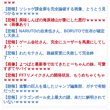
ｗｗｗ
【朗報】ソシャゲ課金厨を完全論破する画像、とうとう見
つかるｗｗｗｗｗｗ
【悲報】美味しんぼの海原雄山が妻にした悪行ｗｗｗｗｗ
ｗ（画像あり）
【悲報】NARUTOの自来也さん、BORUTOで生存が確定
し大炎上
【悲報】ゲーム会社さん、完全にユーザーを馬鹿にしてし
まう・・・
【悲報】わたモテさん、路線変更に失敗して完全終
了・・・
【画像】よつばと最新巻で出てきたとーちゃんの妹、可愛
すぎてヤバイｗｗｗｗｗｗ
【悲報】FF7リメイクさんの開発状況、もうめちゃくちゃ
ｗｗｗｗｗｗ
【朗報】進撃の巨人を逃したジャンプ編集部、ガチで有能
だったｗｗｗｗｗｗ
【悲報】ドラゴンボール史上最大の謎、未だに解明されて
いないｗｗｗｗｗｗ