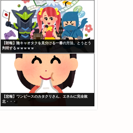
【朗報】陰キャオタクを見分ける一番の方法、とうとう
判明するｗｗｗｗｗ
【悲報】ワンピースのカタクリさん、エネルに完全敗
北・・・