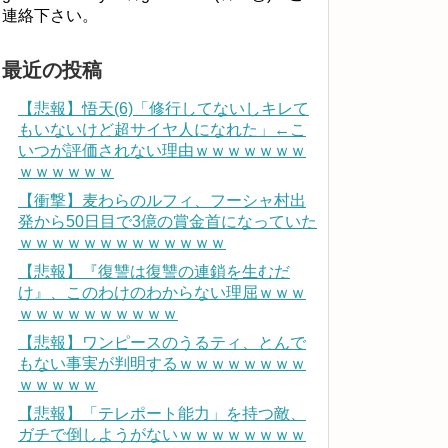
連絡下さい。
最近の投稿
【悲報】悟天(6)「修行してないしキレて
もいないけど超サイヤ人になれた」←こ
いつが評価されない理由ｗｗｗｗｗｗｗ
ｗｗｗｗｗｗ
【衝撃】麦わらのルフィ、フーシャ村出
発から50日目で3億の賞金首になっていた
ｗｗｗｗｗｗｗｗｗｗｗｗｗ
【悲報】『復讐は復讐の連鎖を生むだ
け』、このわけのわからない理屈ｗｗｗ
ｗｗｗｗｗｗｗｗｗｗ
【悲報】ワンピースのうるティ、とんで
もない事実が判明するｗｗｗｗｗｗｗｗ
ｗｗｗｗｗ
【悲報】「テレポート能力」を持つ敵、
ガチで倒しようがないｗｗｗｗｗｗｗｗ