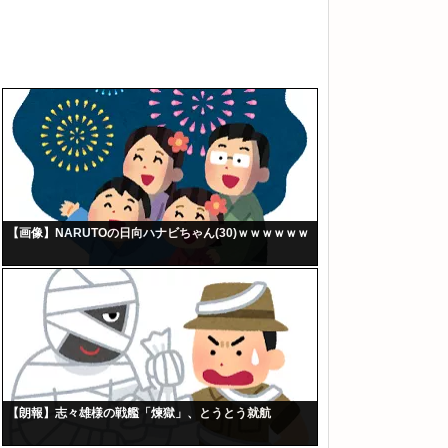
【画像】NARUTOの日向ハナビちゃん(30)ｗｗｗｗｗｗ
【朗報】志々雄様の戦艦「煉獄」、とうとう就航