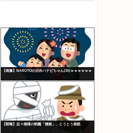
【画像】NARUTOの日向ハナビちゃん(30)ｗｗｗｗｗｗ
【朗報】志々雄様の戦艦「煉獄」、とうとう就航