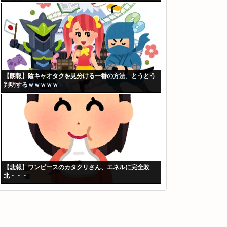
【朗報】陰キャオタクを見分ける一番の方法、とうとう
判明するｗｗｗｗｗ
【悲報】ワンピースのカタクリさん、エネルに完全敗
北・・・