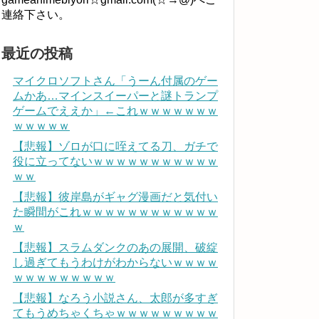
連絡下さい。
最近の投稿
マイクロソフトさん「うーん付属のゲー
ムかあ…マインスイーパーと謎トランプ
ゲームでええか」←これｗｗｗｗｗｗｗ
ｗｗｗｗｗ
【悲報】ゾロが口に咥えてる刀、ガチで
役に立ってないｗｗｗｗｗｗｗｗｗｗｗ
ｗｗ
【悲報】彼岸島がギャグ漫画だと気付い
た瞬間がこれｗｗｗｗｗｗｗｗｗｗｗｗ
ｗ
【悲報】スラムダンクのあの展開、破綻
し過ぎてもうわけがわからないｗｗｗｗ
ｗｗｗｗｗｗｗｗｗ
【悲報】なろう小説さん、太郎が多すぎ
てもうめちゃくちゃｗｗｗｗｗｗｗｗｗ