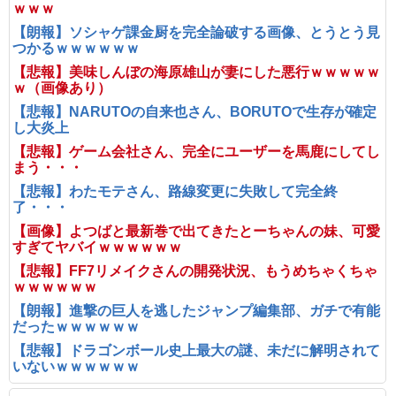
ｗｗｗ
【朗報】ソシャゲ課金厨を完全論破する画像、とうとう見
つかるｗｗｗｗｗｗ
【悲報】美味しんぼの海原雄山が妻にした悪行ｗｗｗｗｗ
ｗ（画像あり）
【悲報】NARUTOの自来也さん、BORUTOで生存が確定
し大炎上
【悲報】ゲーム会社さん、完全にユーザーを馬鹿にしてし
まう・・・
【悲報】わたモテさん、路線変更に失敗して完全終
了・・・
【画像】よつばと最新巻で出てきたとーちゃんの妹、可愛
すぎてヤバイｗｗｗｗｗｗ
【悲報】FF7リメイクさんの開発状況、もうめちゃくちゃ
ｗｗｗｗｗｗ
【朗報】進撃の巨人を逃したジャンプ編集部、ガチで有能
だったｗｗｗｗｗｗ
【悲報】ドラゴンボール史上最大の謎、未だに解明されて
いないｗｗｗｗｗｗ