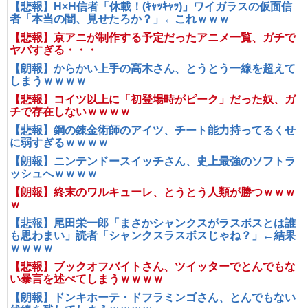
【悲報】H×H信者「休載！(ｷｬｯｷｬｯ)」ワイガラスの仮面信
者「本当の闇、見せたろか？」←これｗｗｗ
【悲報】京アニが制作する予定だったアニメ一覧、ガチで
ヤバすぎる・・・
【朗報】からかい上手の高木さん、とうとう一線を超えて
しまうｗｗｗｗ
【悲報】コイツ以上に「初登場時がピーク」だった奴、ガ
チで存在しないｗｗｗｗ
【悲報】鋼の錬金術師のアイツ、チート能力持ってるくせ
に弱すぎるｗｗｗｗ
【朗報】ニンテンドースイッチさん、史上最強のソフトラ
ッシュへｗｗｗｗ
【朗報】終末のワルキューレ、とうとう人類が勝つｗｗｗ
ｗ
【悲報】尾田栄一郎「まさかシャンクスがラスボスとは誰
も思わまい」読者「シャンクスラスボスじゃね？」←結果
ｗｗｗｗ
【悲報】ブックオフバイトさん、ツイッターでとんでもな
い暴言を述べてしまうｗｗｗｗ
【朗報】ドンキホーテ・ドフラミンゴさん、とんでもない