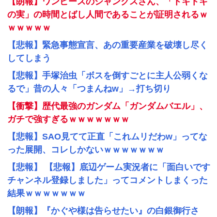
【朗報】ワンピースのシャンクスさん、「トキトキ
の実」の時間とばし人間であることが証明されるｗ
ｗｗｗｗｗ
【悲報】緊急事態宣言、あの重要産業を破壊し尽く
してしまう
【悲報】手塚治虫「ボスを倒すごとに主人公弱くな
るで」昔の人々「つまんねw」→打ち切り
【衝撃】歴代最強のガンダム「ガンダムバエル」、
ガチで強すぎるｗｗｗｗｗｗｗ
【悲報】SAO見てて正直「これムリだわw」ってな
った展開、コレしかないｗｗｗｗｗｗｗ
【悲報】 【悲報】底辺ゲーム実況者に「面白いです
チャンネル登録しました」ってコメントしまくった
結果ｗｗｗｗｗｗｗ
【朗報】『かぐや様は告らせたい』の白銀御行さ