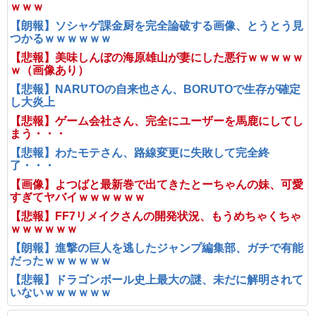
ｗｗｗ
【朗報】ソシャゲ課金厨を完全論破する画像、とうとう見
つかるｗｗｗｗｗｗ
【悲報】美味しんぼの海原雄山が妻にした悪行ｗｗｗｗｗ
ｗ（画像あり）
【悲報】NARUTOの自来也さん、BORUTOで生存が確定
し大炎上
【悲報】ゲーム会社さん、完全にユーザーを馬鹿にしてし
まう・・・
【悲報】わたモテさん、路線変更に失敗して完全終
了・・・
【画像】よつばと最新巻で出てきたとーちゃんの妹、可愛
すぎてヤバイｗｗｗｗｗｗ
【悲報】FF7リメイクさんの開発状況、もうめちゃくちゃ
ｗｗｗｗｗｗ
【朗報】進撃の巨人を逃したジャンプ編集部、ガチで有能
だったｗｗｗｗｗｗ
【悲報】ドラゴンボール史上最大の謎、未だに解明されて
いないｗｗｗｗｗｗ