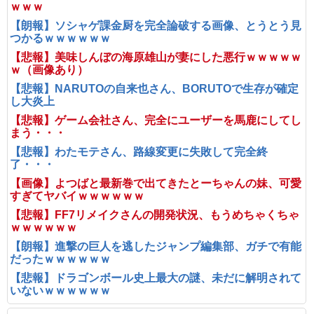
ｗｗｗ
【朗報】ソシャゲ課金厨を完全論破する画像、とうとう見
つかるｗｗｗｗｗｗ
【悲報】美味しんぼの海原雄山が妻にした悪行ｗｗｗｗｗ
ｗ（画像あり）
【悲報】NARUTOの自来也さん、BORUTOで生存が確定
し大炎上
【悲報】ゲーム会社さん、完全にユーザーを馬鹿にしてし
まう・・・
【悲報】わたモテさん、路線変更に失敗して完全終
了・・・
【画像】よつばと最新巻で出てきたとーちゃんの妹、可愛
すぎてヤバイｗｗｗｗｗｗ
【悲報】FF7リメイクさんの開発状況、もうめちゃくちゃ
ｗｗｗｗｗｗ
【朗報】進撃の巨人を逃したジャンプ編集部、ガチで有能
だったｗｗｗｗｗｗ
【悲報】ドラゴンボール史上最大の謎、未だに解明されて
いないｗｗｗｗｗｗ