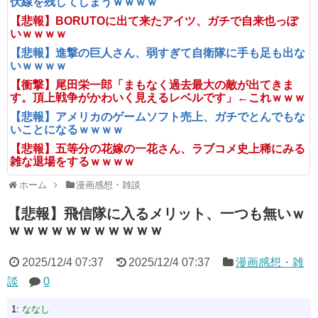
伏線を残してしまうｗｗｗｗ
【悲報】BORUTOに出て来たアイツ、ガチで自来也っぽ
いｗｗｗｗ
【悲報】進撃の巨人さん、弱すぎて自衛隊に手も足も出な
いｗｗｗｗ
【衝撃】尾田栄一郎「まもなく過去最大の敵が出てきま
す。頂上戦争がかわいく見えるレベルです」←これｗｗｗ
【悲報】アメリカのゲームソフト売上、ガチでとんでもな
いことになるｗｗｗｗ
【悲報】五等分の花嫁の一花さん、ラブコメ史上稀にみる
雑な退場をするｗｗｗｗ
ホーム
漫画感想・雑談
【悲報】飛信隊に入るメリット、一つも無いｗ
ｗｗｗｗｗｗｗｗｗｗｗ
2025/12/4 07:37
2025/12/4 07:37
漫画感想・雑
談
0
1:
ななし