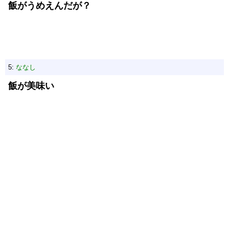
飯がうめえんだが？
5:
ななし
飯が美味い