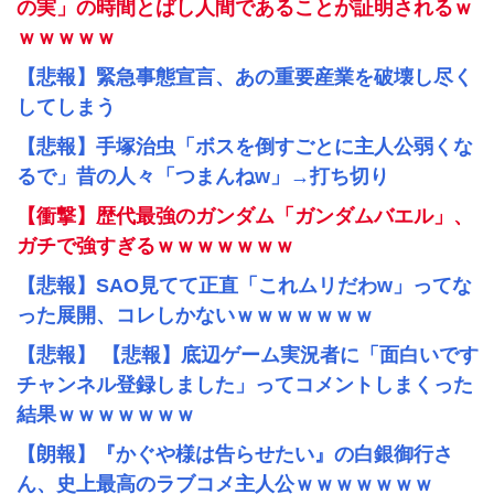
の実」の時間とばし人間であることが証明されるｗ
ｗｗｗｗｗ
【悲報】緊急事態宣言、あの重要産業を破壊し尽く
してしまう
【悲報】手塚治虫「ボスを倒すごとに主人公弱くな
るで」昔の人々「つまんねw」→打ち切り
【衝撃】歴代最強のガンダム「ガンダムバエル」、
ガチで強すぎるｗｗｗｗｗｗｗ
【悲報】SAO見てて正直「これムリだわw」ってな
った展開、コレしかないｗｗｗｗｗｗｗ
【悲報】 【悲報】底辺ゲーム実況者に「面白いです
チャンネル登録しました」ってコメントしまくった
結果ｗｗｗｗｗｗｗ
【朗報】『かぐや様は告らせたい』の白銀御行さ
ん、史上最高のラブコメ主人公ｗｗｗｗｗｗｗ