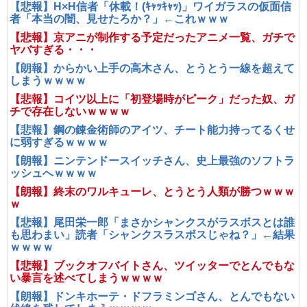
【悲報】H×H信者「休載！(ｷｬｯｷｬｯ)」ワイガラスの仮面信
者「本当の闇、見せたろか？」←これｗｗｗ
【悲報】京アニが制作する予定だったアニメ一覧、ガチで
ヤバすぎる・・・
【朗報】からかい上手の高木さん、とうとう一線を超えて
しまうｗｗｗｗ
【悲報】コイツ以上に「初登場時がピーク」だった奴、ガ
チで存在しないｗｗｗｗ
【悲報】鋼の錬金術師のアイツ、チート能力持ってるくせ
に弱すぎるｗｗｗｗ
【朗報】ニンテンドースイッチさん、史上最強のソフトラ
ッシュへｗｗｗｗ
【朗報】終末のワルキューレ、とうとう人類が勝つｗｗｗ
ｗ
【悲報】尾田栄一郎「まさかシャンクスがラスボスとは誰
も思わまい」読者「シャンクスラスボスじゃね？」←結果
ｗｗｗｗ
【悲報】ブックオフバイトさん、ツイッターでとんでもな
い暴言を述べてしまうｗｗｗｗ
【朗報】ドンキホーテ・ドフラミンゴさん、とんでもない