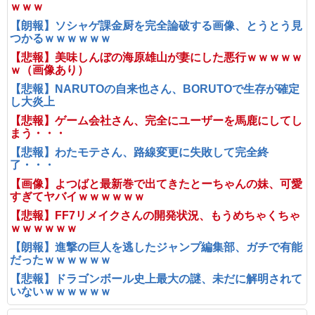
ｗｗｗ
【朗報】ソシャゲ課金厨を完全論破する画像、とうとう見
つかるｗｗｗｗｗｗ
【悲報】美味しんぼの海原雄山が妻にした悪行ｗｗｗｗｗ
ｗ（画像あり）
【悲報】NARUTOの自来也さん、BORUTOで生存が確定
し大炎上
【悲報】ゲーム会社さん、完全にユーザーを馬鹿にしてし
まう・・・
【悲報】わたモテさん、路線変更に失敗して完全終
了・・・
【画像】よつばと最新巻で出てきたとーちゃんの妹、可愛
すぎてヤバイｗｗｗｗｗｗ
【悲報】FF7リメイクさんの開発状況、もうめちゃくちゃ
ｗｗｗｗｗｗ
【朗報】進撃の巨人を逃したジャンプ編集部、ガチで有能
だったｗｗｗｗｗｗ
【悲報】ドラゴンボール史上最大の謎、未だに解明されて
いないｗｗｗｗｗｗ