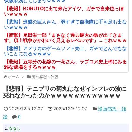
伏線を残してしまうｗｗｗｗ
【悲報】BORUTOに出て来たアイツ、ガチで自来也っぽ
いｗｗｗｗ
【悲報】進撃の巨人さん、弱すぎて自衛隊に手も足も出な
いｗｗｗｗ
【衝撃】尾田栄一郎「まもなく過去最大の敵が出てきま
す。頂上戦争がかわいく見えるレベルです」←これｗｗｗ
【悲報】アメリカのゲームソフト売上、ガチでとんでもな
いことになるｗｗｗｗ
【悲報】五等分の花嫁の一花さん、ラブコメ史上稀にみる
雑な退場をするｗｗｗｗ
ホーム
漫画感想・雑談
【悲報】テニプリの菊丸はなぜインフレの波に
乗れなかったのかｗｗｗｗｗｗｗｗｗｗｗｗ
2025/12/5 12:07
2025/12/5 12:07
漫画感想・雑
談
0
1:
ななし