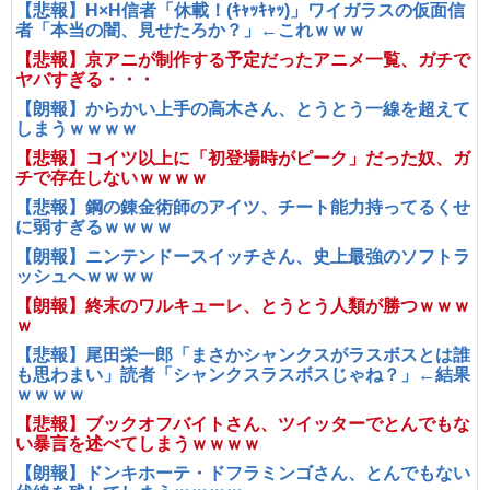
【悲報】H×H信者「休載！(ｷｬｯｷｬｯ)」ワイガラスの仮面信
者「本当の闇、見せたろか？」←これｗｗｗ
【悲報】京アニが制作する予定だったアニメ一覧、ガチで
ヤバすぎる・・・
【朗報】からかい上手の高木さん、とうとう一線を超えて
しまうｗｗｗｗ
【悲報】コイツ以上に「初登場時がピーク」だった奴、ガ
チで存在しないｗｗｗｗ
【悲報】鋼の錬金術師のアイツ、チート能力持ってるくせ
に弱すぎるｗｗｗｗ
【朗報】ニンテンドースイッチさん、史上最強のソフトラ
ッシュへｗｗｗｗ
【朗報】終末のワルキューレ、とうとう人類が勝つｗｗｗ
ｗ
【悲報】尾田栄一郎「まさかシャンクスがラスボスとは誰
も思わまい」読者「シャンクスラスボスじゃね？」←結果
ｗｗｗｗ
【悲報】ブックオフバイトさん、ツイッターでとんでもな
い暴言を述べてしまうｗｗｗｗ
【朗報】ドンキホーテ・ドフラミンゴさん、とんでもない