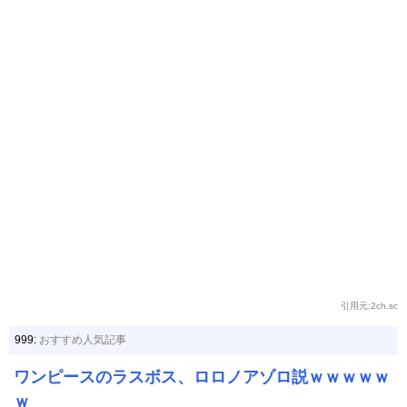
引用元:2ch.sc
999:
おすすめ人気記事
ワンピースのラスボス、ロロノアゾロ説ｗｗｗｗｗ
ｗ