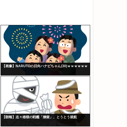
【画像】NARUTOの日向ハナビちゃん(30)ｗｗｗｗｗｗ
【朗報】志々雄様の戦艦「煉獄」、とうとう就航