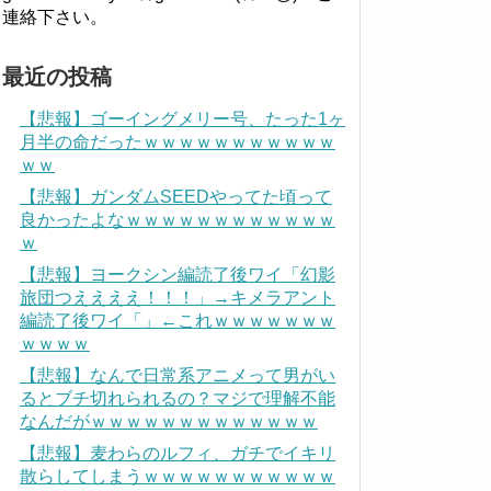
連絡下さい。
最近の投稿
【悲報】ゴーイングメリー号、たった1ヶ
月半の命だったｗｗｗｗｗｗｗｗｗｗｗ
ｗｗ
【悲報】ガンダムSEEDやってた頃って
良かったよなｗｗｗｗｗｗｗｗｗｗｗｗ
ｗ
【悲報】ヨークシン編読了後ワイ「幻影
旅団つええええ！！！」→キメラアント
編読了後ワイ「」←これｗｗｗｗｗｗｗ
ｗｗｗｗ
【悲報】なんで日常系アニメって男がい
るとブチ切れられるの？マジで理解不能
なんだがｗｗｗｗｗｗｗｗｗｗｗｗｗ
【悲報】麦わらのルフィ、ガチでイキリ
散らしてしまうｗｗｗｗｗｗｗｗｗｗｗ