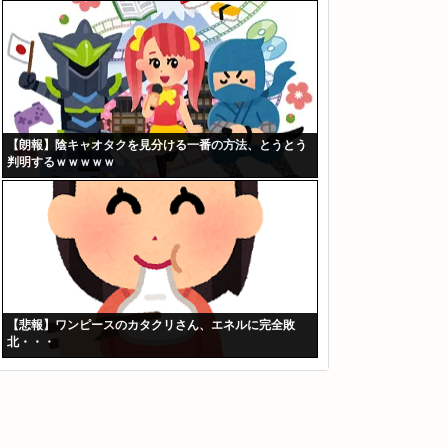
【朗報】陰キャオタクを見分ける一番の方法、とうとう
判明するｗｗｗｗｗ
【悲報】ワンピースのカタクリさん、エネルに完全敗
北・・・