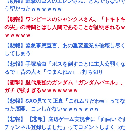
【朗報】進撃の巨人のエレンさん、とんでもないぐ
う聖だったｗｗｗｗｗｗ
【朗報】ワンピースのシャンクスさん、「トキトキ
の実」の時間とばし人間であることが証明されるｗ
ｗｗｗｗｗ
【悲報】緊急事態宣言、あの重要産業を破壊し尽く
してしまう
【悲報】手塚治虫「ボスを倒すごとに主人公弱くな
るで」昔の人々「つまんねw」→打ち切り
【衝撃】歴代最強のガンダム「ガンダムバエル」、
ガチで強すぎるｗｗｗｗｗｗｗ
【悲報】SAO見てて正直「これムリだわw」ってな
った展開、コレしかないｗｗｗｗｗｗｗ
【悲報】 【悲報】底辺ゲーム実況者に「面白いです
チャンネル登録しました」ってコメントしまくった