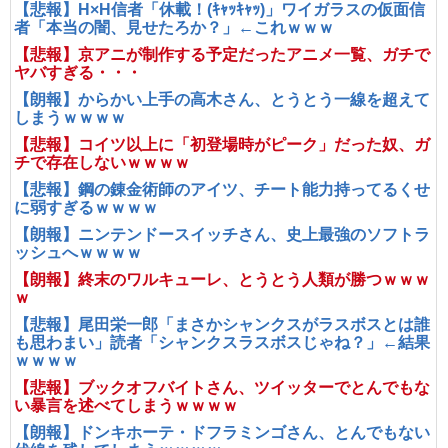
【悲報】H×H信者「休載！(ｷｬｯｷｬｯ)」ワイガラスの仮面信
者「本当の闇、見せたろか？」←これｗｗｗ
【悲報】京アニが制作する予定だったアニメ一覧、ガチで
ヤバすぎる・・・
【朗報】からかい上手の高木さん、とうとう一線を超えて
しまうｗｗｗｗ
【悲報】コイツ以上に「初登場時がピーク」だった奴、ガ
チで存在しないｗｗｗｗ
【悲報】鋼の錬金術師のアイツ、チート能力持ってるくせ
に弱すぎるｗｗｗｗ
【朗報】ニンテンドースイッチさん、史上最強のソフトラ
ッシュへｗｗｗｗ
【朗報】終末のワルキューレ、とうとう人類が勝つｗｗｗ
ｗ
【悲報】尾田栄一郎「まさかシャンクスがラスボスとは誰
も思わまい」読者「シャンクスラスボスじゃね？」←結果
ｗｗｗｗ
【悲報】ブックオフバイトさん、ツイッターでとんでもな
い暴言を述べてしまうｗｗｗｗ
【朗報】ドンキホーテ・ドフラミンゴさん、とんでもない