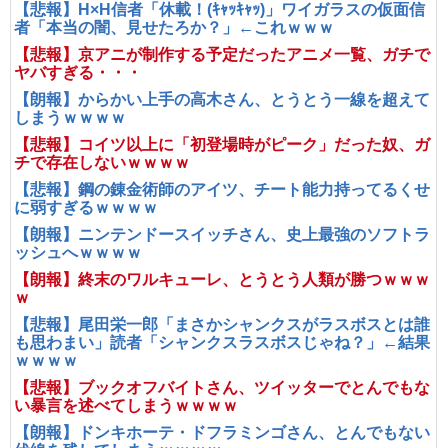
【悲報】H×H信者「休載！(ｷｬｯｷｬｯ)」ワイガラスの仮面信
者「本当の闇、見せたろか？」←これｗｗｗ
【悲報】京アニが制作する予定だったアニメ一覧、ガチで
ヤバすぎる・・・
【朗報】からかい上手の高木さん、とうとう一線を超えて
しまうｗｗｗｗ
【悲報】コイツ以上に「初登場時がピーク」だった奴、ガ
チで存在しないｗｗｗｗ
【悲報】鋼の錬金術師のアイツ、チート能力持ってるくせ
に弱すぎるｗｗｗｗ
【朗報】ニンテンドースイッチさん、史上最強のソフトラ
ッシュへｗｗｗｗ
【朗報】終末のワルキューレ、とうとう人類が勝つｗｗｗ
ｗ
【悲報】尾田栄一郎「まさかシャンクスがラスボスとは誰
も思わまい」読者「シャンクスラスボスじゃね？」←結果
ｗｗｗｗ
【悲報】ブックオフバイトさん、ツイッターでとんでもな
い暴言を述べてしまうｗｗｗｗ
【朗報】ドンキホーテ・ドフラミンゴさん、とんでもない