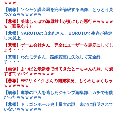
ｗｗｗ
【朗報】ソシャゲ課金厨を完全論破する画像、とうとう見
つかるｗｗｗｗｗｗ
【悲報】美味しんぼの海原雄山が妻にした悪行ｗｗｗｗｗ
ｗ（画像あり）
【悲報】NARUTOの自来也さん、BORUTOで生存が確定
し大炎上
【悲報】ゲーム会社さん、完全にユーザーを馬鹿にしてし
まう・・・
【悲報】わたモテさん、路線変更に失敗して完全終
了・・・
【画像】よつばと最新巻で出てきたとーちゃんの妹、可愛
すぎてヤバイｗｗｗｗｗｗ
【悲報】FF7リメイクさんの開発状況、もうめちゃくちゃ
ｗｗｗｗｗｗ
【朗報】進撃の巨人を逃したジャンプ編集部、ガチで有能
だったｗｗｗｗｗｗ
【悲報】ドラゴンボール史上最大の謎、未だに解明されて
いないｗｗｗｗｗｗ