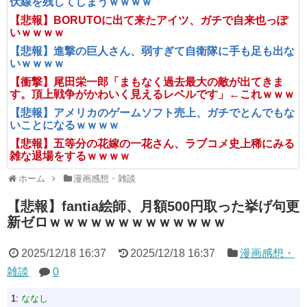
伏線を残してしまうｗｗｗｗ
【悲報】BORUTOに出て来たアイツ、ガチで自来也っぽ
いｗｗｗｗ
【悲報】進撃の巨人さん、弱すぎて自衛隊に手も足も出な
いｗｗｗｗ
【衝撃】尾田栄一郎「まもなく過去最大の敵が出てきま
す。頂上戦争がかわいく見えるレベルです」←これｗｗｗ
【悲報】アメリカのゲームソフト売上、ガチでとんでもな
いことになるｗｗｗｗ
【悲報】五等分の花嫁の一花さん、ラブコメ史上稀にみる
雑な退場をするｗｗｗｗ
ホーム
漫画感想・雑談
【悲報】fantia絵師、月額500円取った挙げ句更
新ゼロｗｗｗｗｗｗｗｗｗｗｗｗｗ
2025/12/18 16:37
2025/12/18 16:37
漫画感想・
雑談
0
1:
ななし