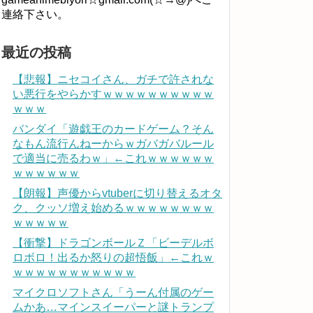
連絡下さい。
最近の投稿
【悲報】ニセコイさん、ガチで許されな
い悪行をやらかすｗｗｗｗｗｗｗｗｗｗ
ｗｗｗ
バンダイ「遊戯王のカードゲーム？そん
なもん流行んねーからｗガバガバルール
で適当に売るわｗ」←これｗｗｗｗｗｗ
ｗｗｗｗｗｗ
【朗報】声優からvtuberに切り替えるオタ
ク、クッソ増え始めるｗｗｗｗｗｗｗｗ
ｗｗｗｗｗ
【衝撃】ドラゴンボールＺ「ビーデルボ
ロボロ！出るか怒りの超悟飯」←これｗ
ｗｗｗｗｗｗｗｗｗｗｗ
マイクロソフトさん「うーん付属のゲー
ムかあ…マインスイーパーと謎トランプ