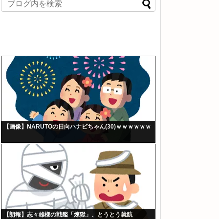
【画像】NARUTOの日向ハナビちゃん(30)ｗｗｗｗｗｗ
【朗報】志々雄様の戦艦「煉獄」、とうとう就航