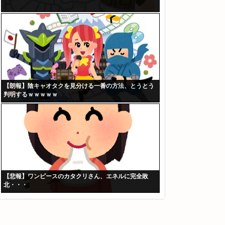
【朗報】陰キャオタクを見分ける一番の方法、とうとう
判明するｗｗｗｗｗ
【悲報】ワンピースのカタクリさん、エネルに完全敗
北・・・