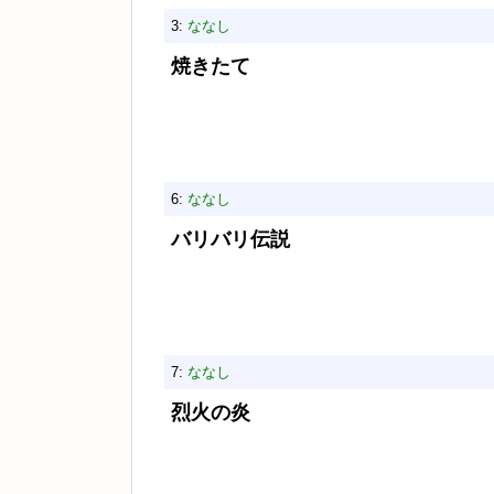
3:
ななし
焼きたて
6:
ななし
バリバリ伝説
7:
ななし
烈火の炎