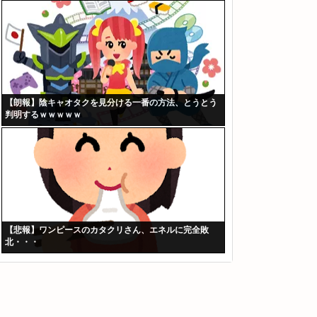
【朗報】陰キャオタクを見分ける一番の方法、とうとう
判明するｗｗｗｗｗ
【悲報】ワンピースのカタクリさん、エネルに完全敗
北・・・