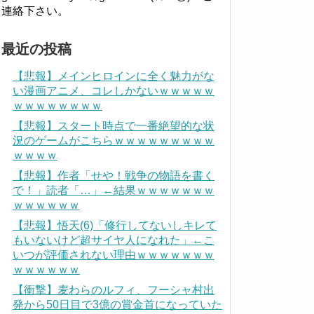
連絡下さい。
最近の投稿
【悲報】メインヒロインに全く魅力がな
い漫画アニメ、コレしかないｗｗｗｗｗ
ｗｗｗｗｗｗｗｗ
【悲報】スタート時点で一番絶望的な状
況のゲームがこちらｗｗｗｗｗｗｗｗｗ
ｗｗｗｗ
【悲報】作者「せや！戦争の物語を書く
で！」読者「…」←結果ｗｗｗｗｗｗｗ
ｗｗｗｗｗｗ
【悲報】悟天(6)「修行してないしキレて
もいないけど超サイヤ人になれた」←こ
いつが評価されない理由ｗｗｗｗｗｗｗ
ｗｗｗｗｗｗ
【衝撃】麦わらのルフィ、フーシャ村出
発から50日目で3億の賞金首になっていた