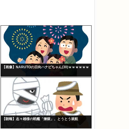
【画像】NARUTOの日向ハナビちゃん(30)ｗｗｗｗｗｗ
【朗報】志々雄様の戦艦「煉獄」、とうとう就航