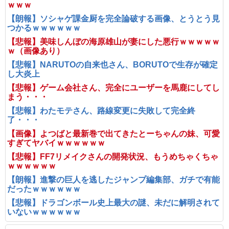
ｗｗｗ
【朗報】ソシャゲ課金厨を完全論破する画像、とうとう見
つかるｗｗｗｗｗｗ
【悲報】美味しんぼの海原雄山が妻にした悪行ｗｗｗｗｗ
ｗ（画像あり）
【悲報】NARUTOの自来也さん、BORUTOで生存が確定
し大炎上
【悲報】ゲーム会社さん、完全にユーザーを馬鹿にしてし
まう・・・
【悲報】わたモテさん、路線変更に失敗して完全終
了・・・
【画像】よつばと最新巻で出てきたとーちゃんの妹、可愛
すぎてヤバイｗｗｗｗｗｗ
【悲報】FF7リメイクさんの開発状況、もうめちゃくちゃ
ｗｗｗｗｗｗ
【朗報】進撃の巨人を逃したジャンプ編集部、ガチで有能
だったｗｗｗｗｗｗ
【悲報】ドラゴンボール史上最大の謎、未だに解明されて
いないｗｗｗｗｗｗ