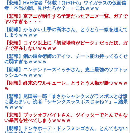
【悲報】H×H信者「休載！(ｷｬｯｷｬｯ)」ワイガラスの仮面信
者「本当の闇、見せたろか？」←これｗｗｗ
【悲報】京アニが制作する予定だったアニメ一覧、ガチで
ヤバすぎる・・・
【朗報】からかい上手の高木さん、とうとう一線を超えて
しまうｗｗｗｗ
【悲報】コイツ以上に「初登場時がピーク」だった奴、ガ
チで存在しないｗｗｗｗ
【悲報】鋼の錬金術師のアイツ、チート能力持ってるくせ
に弱すぎるｗｗｗｗ
【朗報】ニンテンドースイッチさん、史上最強のソフトラ
ッシュへｗｗｗｗ
【朗報】終末のワルキューレ、とうとう人類が勝つｗｗｗ
ｗ
【悲報】尾田栄一郎「まさかシャンクスがラスボスとは誰
も思わまい」読者「シャンクスラスボスじゃね？」←結果
ｗｗｗｗ
【悲報】ブックオフバイトさん、ツイッターでとんでもな
い暴言を述べてしまうｗｗｗｗ
【朗報】ドンキホーテ・ドフラミンゴさん、とんでもない