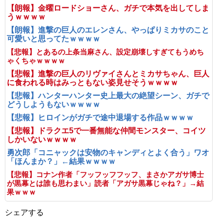
【朗報】金曜ロードショーさん、ガチで本気を出してしま
うｗｗｗｗ
【朗報】進撃の巨人のエレンさん、やっぱりミカサのこと
可愛いと思ってたｗｗｗｗ
【悲報】とあるの上条当麻さん、設定崩壊しすぎてもうめち
ゃくちゃｗｗｗｗ
【悲報】進撃の巨人のリヴァイさんとミカサちゃん、巨人
に食われる時はみっともない姿見せそうｗｗｗｗ
【悲報】ハンターハンター史上最大の絶望シーン、ガチで
どうしようもないｗｗｗｗ
【悲報】ヒロインがガチで途中退場する作品ｗｗｗｗ
【悲報】ドラクエ5で一番無能な仲間モンスター、コイツ
しかいないｗｗｗｗ
勇次郎「コニャックは安物のキャンディとよく合う」ワオ
「ほんまか？」←結果ｗｗｗｗ
【悲報】コナン作者「フッフッフフッフ、まさかアガサ博士
が黒幕とは誰も思わまい」読者「アガサ黒幕じゃね？」→結
果ｗｗｗ
シェアする