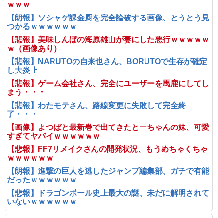
ｗｗｗ
【朗報】ソシャゲ課金厨を完全論破する画像、とうとう見
つかるｗｗｗｗｗｗ
【悲報】美味しんぼの海原雄山が妻にした悪行ｗｗｗｗｗ
ｗ（画像あり）
【悲報】NARUTOの自来也さん、BORUTOで生存が確定
し大炎上
【悲報】ゲーム会社さん、完全にユーザーを馬鹿にしてし
まう・・・
【悲報】わたモテさん、路線変更に失敗して完全終
了・・・
【画像】よつばと最新巻で出てきたとーちゃんの妹、可愛
すぎてヤバイｗｗｗｗｗｗ
【悲報】FF7リメイクさんの開発状況、もうめちゃくちゃ
ｗｗｗｗｗｗ
【朗報】進撃の巨人を逃したジャンプ編集部、ガチで有能
だったｗｗｗｗｗｗ
【悲報】ドラゴンボール史上最大の謎、未だに解明されて
いないｗｗｗｗｗｗ