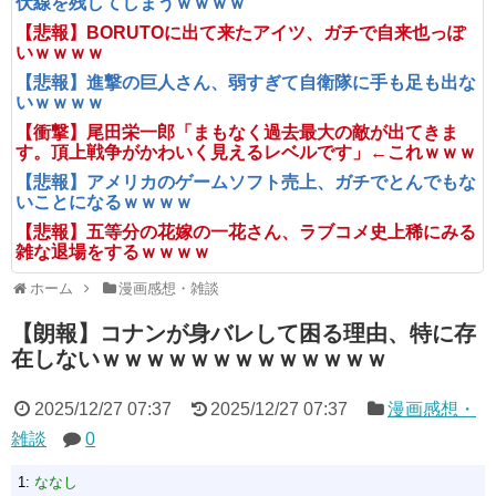
伏線を残してしまうｗｗｗｗ
【悲報】BORUTOに出て来たアイツ、ガチで自来也っぽ
いｗｗｗｗ
【悲報】進撃の巨人さん、弱すぎて自衛隊に手も足も出な
いｗｗｗｗ
【衝撃】尾田栄一郎「まもなく過去最大の敵が出てきま
す。頂上戦争がかわいく見えるレベルです」←これｗｗｗ
【悲報】アメリカのゲームソフト売上、ガチでとんでもな
いことになるｗｗｗｗ
【悲報】五等分の花嫁の一花さん、ラブコメ史上稀にみる
雑な退場をするｗｗｗｗ
ホーム
漫画感想・雑談
【朗報】コナンが身バレして困る理由、特に存
在しないｗｗｗｗｗｗｗｗｗｗｗｗｗ
2025/12/27 07:37
2025/12/27 07:37
漫画感想・
雑談
0
1:
ななし