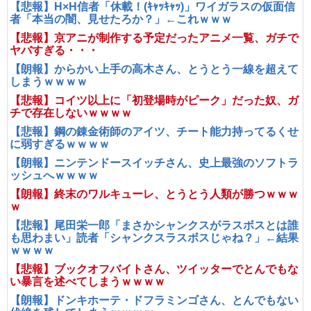
【悲報】H×H信者「休載！(ｷｬｯｷｬｯ)」ワイガラスの仮面信
者「本当の闇、見せたろか？」←これｗｗｗ
【悲報】京アニが制作する予定だったアニメ一覧、ガチで
ヤバすぎる・・・
【朗報】からかい上手の高木さん、とうとう一線を超えて
しまうｗｗｗｗ
【悲報】コイツ以上に「初登場時がピーク」だった奴、ガ
チで存在しないｗｗｗｗ
【悲報】鋼の錬金術師のアイツ、チート能力持ってるくせ
に弱すぎるｗｗｗｗ
【朗報】ニンテンドースイッチさん、史上最強のソフトラ
ッシュへｗｗｗｗ
【朗報】終末のワルキューレ、とうとう人類が勝つｗｗｗ
ｗ
【悲報】尾田栄一郎「まさかシャンクスがラスボスとは誰
も思わまい」読者「シャンクスラスボスじゃね？」←結果
ｗｗｗｗ
【悲報】ブックオフバイトさん、ツイッターでとんでもな
い暴言を述べてしまうｗｗｗｗ
【朗報】ドンキホーテ・ドフラミンゴさん、とんでもない