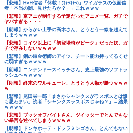
【悲報】H×H信者「休載！(ｷｬｯｷｬｯ)」ワイガラスの仮面信
者「本当の闇、見せたろか？」←これｗｗｗ
【悲報】京アニが制作する予定だったアニメ一覧、ガチで
ヤバすぎる・・・
【朗報】からかい上手の高木さん、とうとう一線を超えて
しまうｗｗｗｗ
【悲報】コイツ以上に「初登場時がピーク」だった奴、ガ
チで存在しないｗｗｗｗ
【悲報】鋼の錬金術師のアイツ、チート能力持ってるくせ
に弱すぎるｗｗｗｗ
【朗報】ニンテンドースイッチさん、史上最強のソフトラ
ッシュへｗｗｗｗ
【朗報】終末のワルキューレ、とうとう人類が勝つｗｗｗ
ｗ
【悲報】尾田栄一郎「まさかシャンクスがラスボスとは誰
も思わまい」読者「シャンクスラスボスじゃね？」←結果
ｗｗｗｗ
【悲報】ブックオフバイトさん、ツイッターでとんでもな
い暴言を述べてしまうｗｗｗｗ
【朗報】ドンキホーテ・ドフラミンゴさん、とんでもない