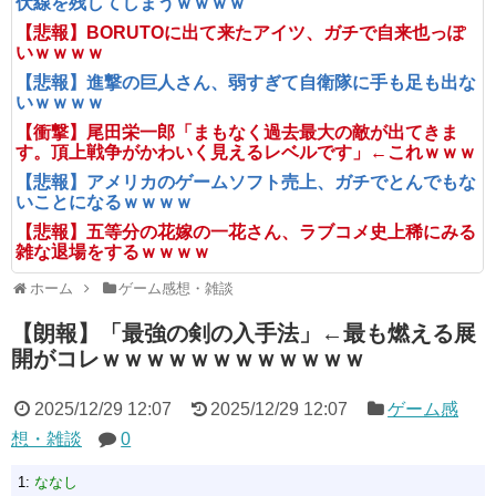
伏線を残してしまうｗｗｗｗ
【悲報】BORUTOに出て来たアイツ、ガチで自来也っぽ
いｗｗｗｗ
【悲報】進撃の巨人さん、弱すぎて自衛隊に手も足も出な
いｗｗｗｗ
【衝撃】尾田栄一郎「まもなく過去最大の敵が出てきま
す。頂上戦争がかわいく見えるレベルです」←これｗｗｗ
【悲報】アメリカのゲームソフト売上、ガチでとんでもな
いことになるｗｗｗｗ
【悲報】五等分の花嫁の一花さん、ラブコメ史上稀にみる
雑な退場をするｗｗｗｗ
ホーム
ゲーム感想・雑談
【朗報】「最強の剣の入手法」←最も燃える展
開がコレｗｗｗｗｗｗｗｗｗｗｗｗ
2025/12/29 12:07
2025/12/29 12:07
ゲーム感
想・雑談
0
1:
ななし