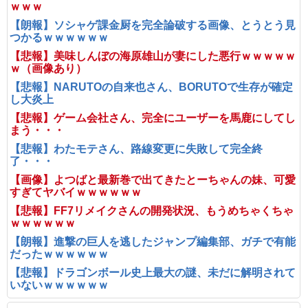
ｗｗｗ
【朗報】ソシャゲ課金厨を完全論破する画像、とうとう見
つかるｗｗｗｗｗｗ
【悲報】美味しんぼの海原雄山が妻にした悪行ｗｗｗｗｗ
ｗ（画像あり）
【悲報】NARUTOの自来也さん、BORUTOで生存が確定
し大炎上
【悲報】ゲーム会社さん、完全にユーザーを馬鹿にしてし
まう・・・
【悲報】わたモテさん、路線変更に失敗して完全終
了・・・
【画像】よつばと最新巻で出てきたとーちゃんの妹、可愛
すぎてヤバイｗｗｗｗｗｗ
【悲報】FF7リメイクさんの開発状況、もうめちゃくちゃ
ｗｗｗｗｗｗ
【朗報】進撃の巨人を逃したジャンプ編集部、ガチで有能
だったｗｗｗｗｗｗ
【悲報】ドラゴンボール史上最大の謎、未だに解明されて
いないｗｗｗｗｗｗ