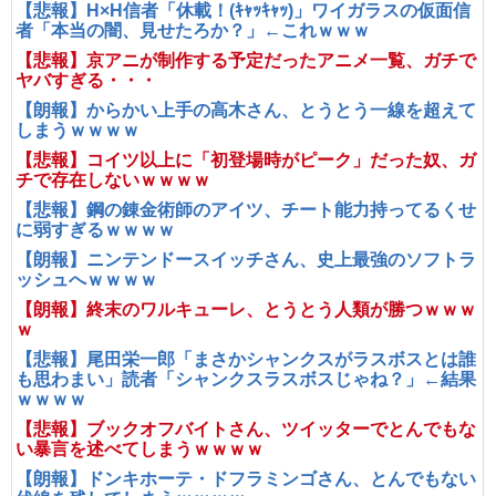
【悲報】H×H信者「休載！(ｷｬｯｷｬｯ)」ワイガラスの仮面信
者「本当の闇、見せたろか？」←これｗｗｗ
【悲報】京アニが制作する予定だったアニメ一覧、ガチで
ヤバすぎる・・・
【朗報】からかい上手の高木さん、とうとう一線を超えて
しまうｗｗｗｗ
【悲報】コイツ以上に「初登場時がピーク」だった奴、ガ
チで存在しないｗｗｗｗ
【悲報】鋼の錬金術師のアイツ、チート能力持ってるくせ
に弱すぎるｗｗｗｗ
【朗報】ニンテンドースイッチさん、史上最強のソフトラ
ッシュへｗｗｗｗ
【朗報】終末のワルキューレ、とうとう人類が勝つｗｗｗ
ｗ
【悲報】尾田栄一郎「まさかシャンクスがラスボスとは誰
も思わまい」読者「シャンクスラスボスじゃね？」←結果
ｗｗｗｗ
【悲報】ブックオフバイトさん、ツイッターでとんでもな
い暴言を述べてしまうｗｗｗｗ
【朗報】ドンキホーテ・ドフラミンゴさん、とんでもない