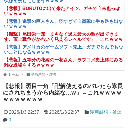
伏線を残してしまうｗｗｗｗ
【悲報】BORUTOに出て来たアイツ、ガチで自来也っぽ
いｗｗｗｗ
【悲報】進撃の巨人さん、弱すぎて自衛隊に手も足も出な
いｗｗｗｗ
【衝撃】尾田栄一郎「まもなく過去最大の敵が出てきま
す。頂上戦争がかわいく見えるレベルです」←これｗｗｗ
【悲報】アメリカのゲームソフト売上、ガチでとんでもな
いことになるｗｗｗｗ
【悲報】五等分の花嫁の一花さん、ラブコメ史上稀にみる
雑な退場をするｗｗｗｗ
ホーム
漫画感想・雑談
【悲報】斑目一角「卍解使えるのバレたら隊長
にされちまうから内緒な…w」←これｗｗｗｗ
ｗｗｗｗｗｗｗ
2026/1/3 22:37
2026/1/3 22:37
漫画感想・雑談
0