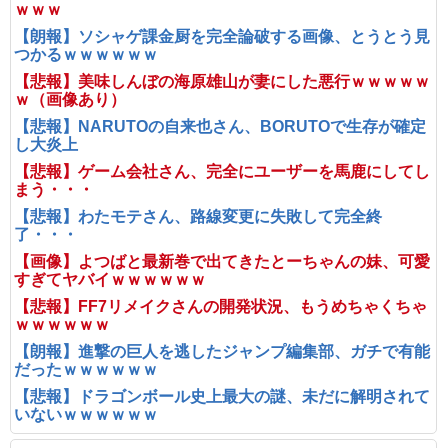
ｗｗｗ
【朗報】ソシャゲ課金厨を完全論破する画像、とうとう見
つかるｗｗｗｗｗｗ
【悲報】美味しんぼの海原雄山が妻にした悪行ｗｗｗｗｗ
ｗ（画像あり）
【悲報】NARUTOの自来也さん、BORUTOで生存が確定
し大炎上
【悲報】ゲーム会社さん、完全にユーザーを馬鹿にしてし
まう・・・
【悲報】わたモテさん、路線変更に失敗して完全終
了・・・
【画像】よつばと最新巻で出てきたとーちゃんの妹、可愛
すぎてヤバイｗｗｗｗｗｗ
【悲報】FF7リメイクさんの開発状況、もうめちゃくちゃ
ｗｗｗｗｗｗ
【朗報】進撃の巨人を逃したジャンプ編集部、ガチで有能
だったｗｗｗｗｗｗ
【悲報】ドラゴンボール史上最大の謎、未だに解明されて
いないｗｗｗｗｗｗ