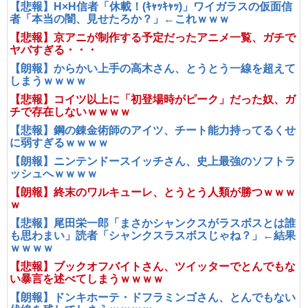
【悲報】H×H信者「休載！(ｷｬｯｷｬｯ)」ワイガラスの仮面信
者「本当の闇、見せたろか？」←これｗｗｗ
【悲報】京アニが制作する予定だったアニメ一覧、ガチで
ヤバすぎる・・・
【朗報】からかい上手の高木さん、とうとう一線を超えて
しまうｗｗｗｗ
【悲報】コイツ以上に「初登場時がピーク」だった奴、ガ
チで存在しないｗｗｗｗ
【悲報】鋼の錬金術師のアイツ、チート能力持ってるくせ
に弱すぎるｗｗｗｗ
【朗報】ニンテンドースイッチさん、史上最強のソフトラ
ッシュへｗｗｗｗ
【朗報】終末のワルキューレ、とうとう人類が勝つｗｗｗ
ｗ
【悲報】尾田栄一郎「まさかシャンクスがラスボスとは誰
も思わまい」読者「シャンクスラスボスじゃね？」←結果
ｗｗｗｗ
【悲報】ブックオフバイトさん、ツイッターでとんでもな
い暴言を述べてしまうｗｗｗｗ
【朗報】ドンキホーテ・ドフラミンゴさん、とんでもない