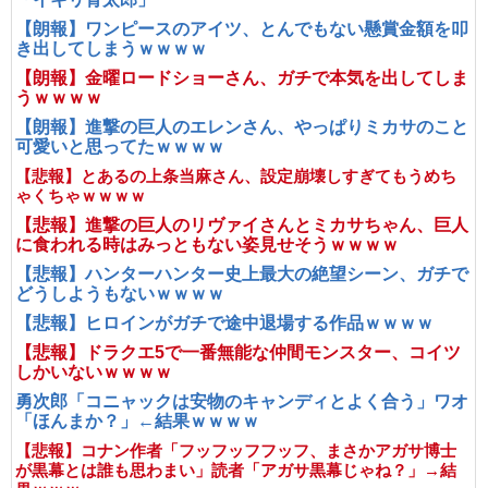
【朗報】ワンピースのアイツ、とんでもない懸賞金額を叩
き出してしまうｗｗｗｗ
【朗報】金曜ロードショーさん、ガチで本気を出してしま
うｗｗｗｗ
【朗報】進撃の巨人のエレンさん、やっぱりミカサのこと
可愛いと思ってたｗｗｗｗ
【悲報】とあるの上条当麻さん、設定崩壊しすぎてもうめち
ゃくちゃｗｗｗｗ
【悲報】進撃の巨人のリヴァイさんとミカサちゃん、巨人
に食われる時はみっともない姿見せそうｗｗｗｗ
【悲報】ハンターハンター史上最大の絶望シーン、ガチで
どうしようもないｗｗｗｗ
【悲報】ヒロインがガチで途中退場する作品ｗｗｗｗ
【悲報】ドラクエ5で一番無能な仲間モンスター、コイツ
しかいないｗｗｗｗ
勇次郎「コニャックは安物のキャンディとよく合う」ワオ
「ほんまか？」←結果ｗｗｗｗ
【悲報】コナン作者「フッフッフフッフ、まさかアガサ博士
が黒幕とは誰も思わまい」読者「アガサ黒幕じゃね？」→結