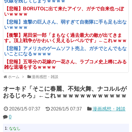
伏線を残してしまうｗｗｗｗ
【悲報】BORUTOに出て来たアイツ、ガチで自来也っぽ
いｗｗｗｗ
【悲報】進撃の巨人さん、弱すぎて自衛隊に手も足も出な
いｗｗｗｗ
【衝撃】尾田栄一郎「まもなく過去最大の敵が出てきま
す。頂上戦争がかわいく見えるレベルです」←これｗｗｗ
【悲報】アメリカのゲームソフト売上、ガチでとんでもな
いことになるｗｗｗｗ
【悲報】五等分の花嫁の一花さん、ラブコメ史上稀にみる
雑な退場をするｗｗｗｗ
ホーム
漫画感想・雑談
オーキド「そこに春麗、不知火舞、ナコルルが
おるじゃろ」←これｗｗｗｗｗｗｗｗｗｗｗｗ
2026/1/5 07:37
2026/1/5 07:37
漫画感想・雑談
0
1:
ななし