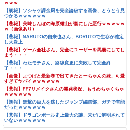
ｗｗｗ
【朗報】ソシャゲ課金厨を完全論破する画像、とうとう見
つかるｗｗｗｗｗｗ
【悲報】美味しんぼの海原雄山が妻にした悪行ｗｗｗｗｗ
ｗ（画像あり）
【悲報】NARUTOの自来也さん、BORUTOで生存が確定
し大炎上
【悲報】ゲーム会社さん、完全にユーザーを馬鹿にしてし
まう・・・
【悲報】わたモテさん、路線変更に失敗して完全終
了・・・
【画像】よつばと最新巻で出てきたとーちゃんの妹、可愛
すぎてヤバイｗｗｗｗｗｗ
【悲報】FF7リメイクさんの開発状況、もうめちゃくちゃ
ｗｗｗｗｗｗ
【朗報】進撃の巨人を逃したジャンプ編集部、ガチで有能
だったｗｗｗｗｗｗ
【悲報】ドラゴンボール史上最大の謎、未だに解明されて
いないｗｗｗｗｗｗ