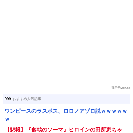
引用元:2ch.sc
999:
おすすめ人気記事
ワンピースのラスボス、ロロノアゾロ説ｗｗｗｗｗ
ｗ
【悲報】『食戟のソーマ』ヒロインの田所恵ちゃ