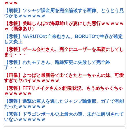
ｗｗｗ
【朗報】ソシャゲ課金厨を完全論破する画像、とうとう見
つかるｗｗｗｗｗｗ
【悲報】美味しんぼの海原雄山が妻にした悪行ｗｗｗｗｗ
ｗ（画像あり）
【悲報】NARUTOの自来也さん、BORUTOで生存が確定
し大炎上
【悲報】ゲーム会社さん、完全にユーザーを馬鹿にしてし
まう・・・
【悲報】わたモテさん、路線変更に失敗して完全終
了・・・
【画像】よつばと最新巻で出てきたとーちゃんの妹、可愛
すぎてヤバイｗｗｗｗｗｗ
【悲報】FF7リメイクさんの開発状況、もうめちゃくちゃ
ｗｗｗｗｗｗ
【朗報】進撃の巨人を逃したジャンプ編集部、ガチで有能
だったｗｗｗｗｗｗ
【悲報】ドラゴンボール史上最大の謎、未だに解明されて
いないｗｗｗｗｗｗ