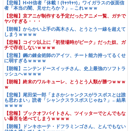
【悲報】H×H信者「休載！(ｷｬｯｷｬｯ)」ワイガラスの仮面信
者「本当の闇、見せたろか？」←これｗｗｗ
【悲報】京アニが制作する予定だったアニメ一覧、ガチで
ヤバすぎる・・・
【朗報】からかい上手の高木さん、とうとう一線を超えて
しまうｗｗｗｗ
【悲報】コイツ以上に「初登場時がピーク」だった奴、ガ
チで存在しないｗｗｗｗ
【悲報】鋼の錬金術師のアイツ、チート能力持ってるくせ
に弱すぎるｗｗｗｗ
【朗報】ニンテンドースイッチさん、史上最強のソフトラ
ッシュへｗｗｗｗ
【朗報】終末のワルキューレ、とうとう人類が勝つｗｗｗ
ｗ
【悲報】尾田栄一郎「まさかシャンクスがラスボスとは誰
も思わまい」読者「シャンクスラスボスじゃね？」←結果
ｗｗｗｗ
【悲報】ブックオフバイトさん、ツイッターでとんでもな
い暴言を述べてしまうｗｗｗｗ
【朗報】ドンキホーテ・ドフラミンゴさん、とんでもない