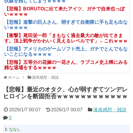
伏線を残してしまうｗｗｗｗ
【悲報】BORUTOに出て来たアイツ、ガチで自来也っぽ
いｗｗｗｗ
【悲報】進撃の巨人さん、弱すぎて自衛隊に手も足も出な
いｗｗｗｗ
【衝撃】尾田栄一郎「まもなく過去最大の敵が出てきま
す。頂上戦争がかわいく見えるレベルです」←これｗｗｗ
【悲報】アメリカのゲームソフト売上、ガチでとんでもな
いことになるｗｗｗｗ
【悲報】五等分の花嫁の一花さん、ラブコメ史上稀にみる
雑な退場をするｗｗｗｗ
ホーム
漫画感想・雑談
【悲報】最近のオタク、心が弱すぎてツンデレ
ヒロインを断固拒否ｗｗｗｗｗｗｗｗｗｗｗｗ
2026/1/7 00:07
2026/1/7 00:07
漫画感想・雑談
0
1:
ななし