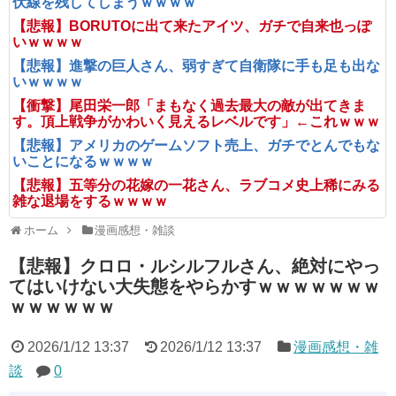
伏線を残してしまうｗｗｗｗ
【悲報】BORUTOに出て来たアイツ、ガチで自来也っぽ
いｗｗｗｗ
【悲報】進撃の巨人さん、弱すぎて自衛隊に手も足も出な
いｗｗｗｗ
【衝撃】尾田栄一郎「まもなく過去最大の敵が出てきま
す。頂上戦争がかわいく見えるレベルです」←これｗｗｗ
【悲報】アメリカのゲームソフト売上、ガチでとんでもな
いことになるｗｗｗｗ
【悲報】五等分の花嫁の一花さん、ラブコメ史上稀にみる
雑な退場をするｗｗｗｗ
ホーム
漫画感想・雑談
【悲報】クロロ・ルシルフルさん、絶対にやっ
てはいけない大失態をやらかすｗｗｗｗｗｗｗ
ｗｗｗｗｗｗ
2026/1/12 13:37
2026/1/12 13:37
漫画感想・雑
談
0