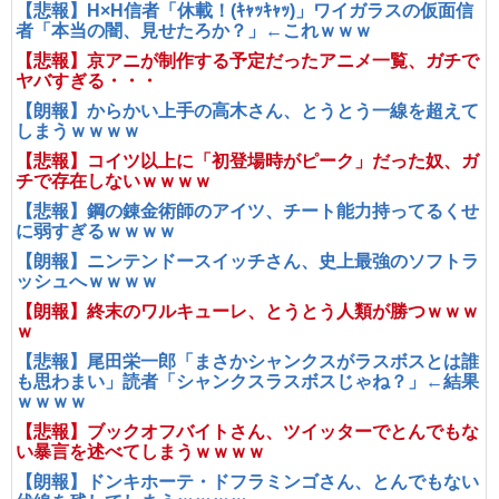
【悲報】H×H信者「休載！(ｷｬｯｷｬｯ)」ワイガラスの仮面信
者「本当の闇、見せたろか？」←これｗｗｗ
【悲報】京アニが制作する予定だったアニメ一覧、ガチで
ヤバすぎる・・・
【朗報】からかい上手の高木さん、とうとう一線を超えて
しまうｗｗｗｗ
【悲報】コイツ以上に「初登場時がピーク」だった奴、ガ
チで存在しないｗｗｗｗ
【悲報】鋼の錬金術師のアイツ、チート能力持ってるくせ
に弱すぎるｗｗｗｗ
【朗報】ニンテンドースイッチさん、史上最強のソフトラ
ッシュへｗｗｗｗ
【朗報】終末のワルキューレ、とうとう人類が勝つｗｗｗ
ｗ
【悲報】尾田栄一郎「まさかシャンクスがラスボスとは誰
も思わまい」読者「シャンクスラスボスじゃね？」←結果
ｗｗｗｗ
【悲報】ブックオフバイトさん、ツイッターでとんでもな
い暴言を述べてしまうｗｗｗｗ
【朗報】ドンキホーテ・ドフラミンゴさん、とんでもない