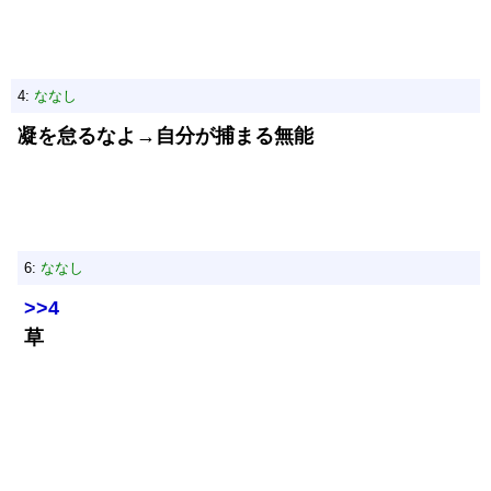
4:
ななし
凝を怠るなよ→自分が捕まる無能
6:
ななし
>>4
草