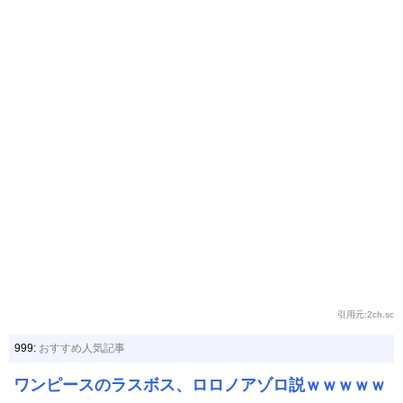
引用元:2ch.sc
999:
おすすめ人気記事
ワンピースのラスボス、ロロノアゾロ説ｗｗｗｗｗ