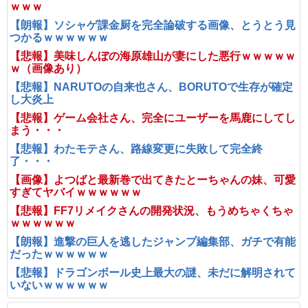
ｗｗｗ
【朗報】ソシャゲ課金厨を完全論破する画像、とうとう見
つかるｗｗｗｗｗｗ
【悲報】美味しんぼの海原雄山が妻にした悪行ｗｗｗｗｗ
ｗ（画像あり）
【悲報】NARUTOの自来也さん、BORUTOで生存が確定
し大炎上
【悲報】ゲーム会社さん、完全にユーザーを馬鹿にしてし
まう・・・
【悲報】わたモテさん、路線変更に失敗して完全終
了・・・
【画像】よつばと最新巻で出てきたとーちゃんの妹、可愛
すぎてヤバイｗｗｗｗｗｗ
【悲報】FF7リメイクさんの開発状況、もうめちゃくちゃ
ｗｗｗｗｗｗ
【朗報】進撃の巨人を逃したジャンプ編集部、ガチで有能
だったｗｗｗｗｗｗ
【悲報】ドラゴンボール史上最大の謎、未だに解明されて
いないｗｗｗｗｗｗ