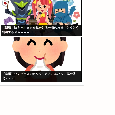
【朗報】陰キャオタクを見分ける一番の方法、とうとう
判明するｗｗｗｗｗ
【悲報】ワンピースのカタクリさん、エネルに完全敗
北・・・