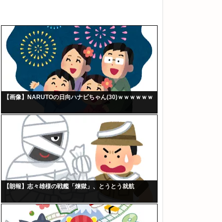
【画像】NARUTOの日向ハナビちゃん(30)ｗｗｗｗｗｗ
【朗報】志々雄様の戦艦「煉獄」、とうとう就航