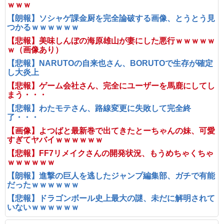
ｗｗｗ
【朗報】ソシャゲ課金厨を完全論破する画像、とうとう見
つかるｗｗｗｗｗｗ
【悲報】美味しんぼの海原雄山が妻にした悪行ｗｗｗｗｗ
ｗ（画像あり）
【悲報】NARUTOの自来也さん、BORUTOで生存が確定
し大炎上
【悲報】ゲーム会社さん、完全にユーザーを馬鹿にしてし
まう・・・
【悲報】わたモテさん、路線変更に失敗して完全終
了・・・
【画像】よつばと最新巻で出てきたとーちゃんの妹、可愛
すぎてヤバイｗｗｗｗｗｗ
【悲報】FF7リメイクさんの開発状況、もうめちゃくちゃ
ｗｗｗｗｗｗ
【朗報】進撃の巨人を逃したジャンプ編集部、ガチで有能
だったｗｗｗｗｗｗ
【悲報】ドラゴンボール史上最大の謎、未だに解明されて
いないｗｗｗｗｗｗ