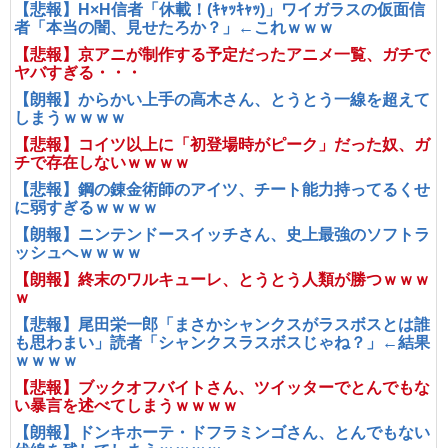
【悲報】H×H信者「休載！(ｷｬｯｷｬｯ)」ワイガラスの仮面信
者「本当の闇、見せたろか？」←これｗｗｗ
【悲報】京アニが制作する予定だったアニメ一覧、ガチで
ヤバすぎる・・・
【朗報】からかい上手の高木さん、とうとう一線を超えて
しまうｗｗｗｗ
【悲報】コイツ以上に「初登場時がピーク」だった奴、ガ
チで存在しないｗｗｗｗ
【悲報】鋼の錬金術師のアイツ、チート能力持ってるくせ
に弱すぎるｗｗｗｗ
【朗報】ニンテンドースイッチさん、史上最強のソフトラ
ッシュへｗｗｗｗ
【朗報】終末のワルキューレ、とうとう人類が勝つｗｗｗ
ｗ
【悲報】尾田栄一郎「まさかシャンクスがラスボスとは誰
も思わまい」読者「シャンクスラスボスじゃね？」←結果
ｗｗｗｗ
【悲報】ブックオフバイトさん、ツイッターでとんでもな
い暴言を述べてしまうｗｗｗｗ
【朗報】ドンキホーテ・ドフラミンゴさん、とんでもない