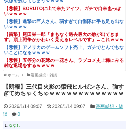
伏線を残してしまうｗｗｗｗ
【悲報】BORUTOに出て来たアイツ、ガチで自来也っぽ
いｗｗｗｗ
【悲報】進撃の巨人さん、弱すぎて自衛隊に手も足も出な
いｗｗｗｗ
【衝撃】尾田栄一郎「まもなく過去最大の敵が出てきま
す。頂上戦争がかわいく見えるレベルです」←これｗｗｗ
【悲報】アメリカのゲームソフト売上、ガチでとんでもな
いことになるｗｗｗｗ
【悲報】五等分の花嫁の一花さん、ラブコメ史上稀にみる
雑な退場をするｗｗｗｗ
ホーム
漫画感想・雑談
【朗報】三代目火影の猿飛ヒルゼンさん、強す
ぎてめちゃくちゃｗｗｗｗｗｗｗｗｗｗｗｗｗ
2026/1/14 09:07
2026/1/14 09:07
漫画感想・雑
談
0
1:
ななし