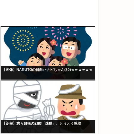
【画像】NARUTOの日向ハナビちゃん(30)ｗｗｗｗｗｗ
【朗報】志々雄様の戦艦「煉獄」、とうとう就航