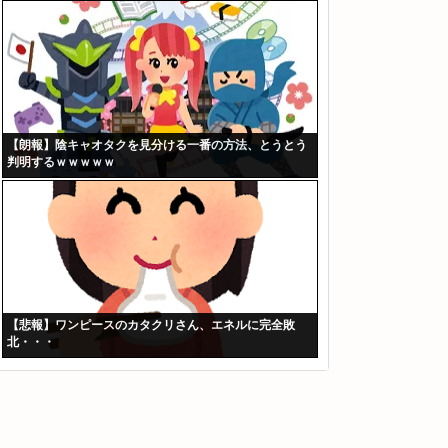
【朗報】陰キャオタクを見分ける一番の方法、とうとう
判明するｗｗｗｗｗ
【悲報】ワンピースのカタクリさん、エネルに完全敗
北・・・