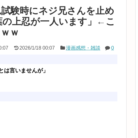
忍試験時にネジ兄さんを止め
葉の上忍が一人います」←こ
ｗｗｗ
0:07
2026/1/18 00:07
漫画感想・雑談
0
とは言いませんが」