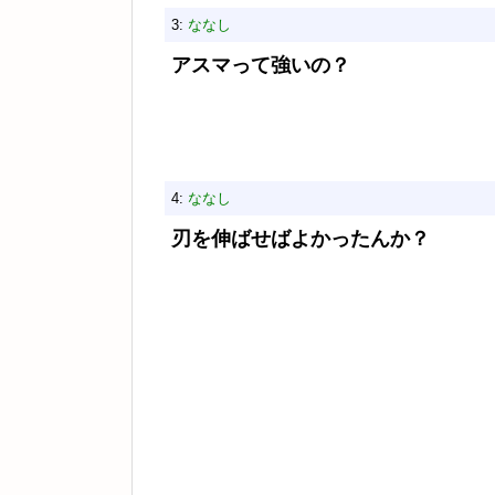
3:
ななし
アスマって強いの？
4:
ななし
刃を伸ばせばよかったんか？