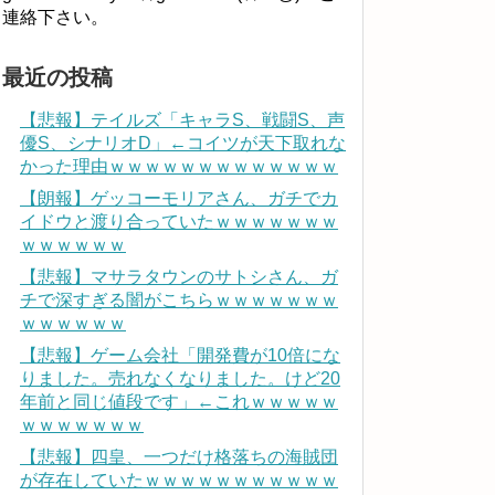
連絡下さい。
最近の投稿
【悲報】テイルズ「キャラS、戦闘S、声
優S、シナリオD」←コイツが天下取れな
かった理由ｗｗｗｗｗｗｗｗｗｗｗｗｗ
【朗報】ゲッコーモリアさん、ガチでカ
イドウと渡り合っていたｗｗｗｗｗｗｗ
ｗｗｗｗｗｗ
【悲報】マサラタウンのサトシさん、ガ
チで深すぎる闇がこちらｗｗｗｗｗｗｗ
ｗｗｗｗｗｗ
【悲報】ゲーム会社「開発費が10倍にな
りました。売れなくなりました。けど20
年前と同じ値段です」←これｗｗｗｗｗ
ｗｗｗｗｗｗｗ
【悲報】四皇、一つだけ格落ちの海賊団
が存在していたｗｗｗｗｗｗｗｗｗｗｗ