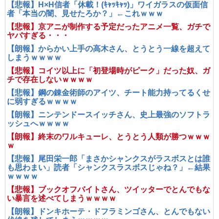
【悲報】H×H信者「休載！(ｷｬｯｷｬｯ)」ワイガラスの仮面信
者「本当の闇、見せたろか？」←これｗｗｗ
【悲報】京アニが制作する予定だったアニメ一覧、ガチで
ヤバすぎる・・・
【朗報】からかい上手の高木さん、とうとう一線を超えて
しまうｗｗｗｗ
【悲報】コイツ以上に「初登場時がピーク」だった奴、ガ
チで存在しないｗｗｗｗ
【悲報】鋼の錬金術師のアイツ、チート能力持ってるくせ
に弱すぎるｗｗｗｗ
【朗報】ニンテンドースイッチさん、史上最強のソフトラ
ッシュへｗｗｗｗ
【朗報】終末のワルキューレ、とうとう人類が勝つｗｗｗ
ｗ
【悲報】尾田栄一郎「まさかシャンクスがラスボスとは誰
も思わまい」読者「シャンクスラスボスじゃね？」←結果
ｗｗｗｗ
【悲報】ブックオフバイトさん、ツイッターでとんでもな
い暴言を述べてしまうｗｗｗｗ
【朗報】ドンキホーテ・ドフラミンゴさん、とんでもない