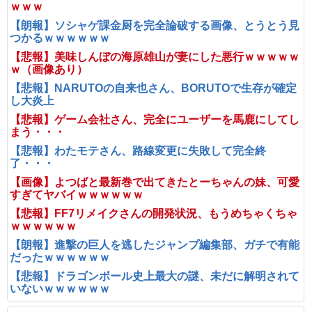
ｗｗｗ
【朗報】ソシャゲ課金厨を完全論破する画像、とうとう見
つかるｗｗｗｗｗｗ
【悲報】美味しんぼの海原雄山が妻にした悪行ｗｗｗｗｗ
ｗ（画像あり）
【悲報】NARUTOの自来也さん、BORUTOで生存が確定
し大炎上
【悲報】ゲーム会社さん、完全にユーザーを馬鹿にしてし
まう・・・
【悲報】わたモテさん、路線変更に失敗して完全終
了・・・
【画像】よつばと最新巻で出てきたとーちゃんの妹、可愛
すぎてヤバイｗｗｗｗｗｗ
【悲報】FF7リメイクさんの開発状況、もうめちゃくちゃ
ｗｗｗｗｗｗ
【朗報】進撃の巨人を逃したジャンプ編集部、ガチで有能
だったｗｗｗｗｗｗ
【悲報】ドラゴンボール史上最大の謎、未だに解明されて
いないｗｗｗｗｗｗ