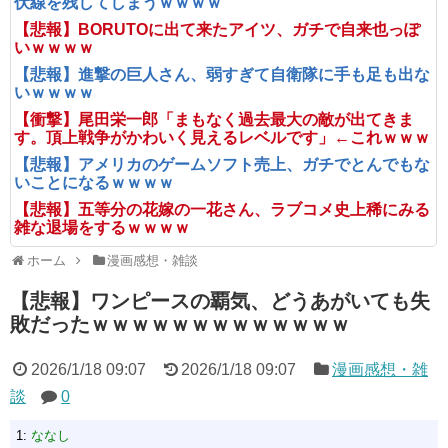
伏線を残してしまうｗｗｗｗ
【悲報】BORUTOに出て来たアイツ、ガチで自来也っぽ
いｗｗｗｗ
【悲報】進撃の巨人さん、弱すぎて自衛隊に手も足も出な
いｗｗｗｗ
【衝撃】尾田栄一郎「まもなく過去最大の敵が出てきま
す。頂上戦争がかわいく見えるレベルです」←これｗｗｗ
【悲報】アメリカのゲームソフト売上、ガチでとんでもな
いことになるｗｗｗｗ
【悲報】五等分の花嫁の一花さん、ラブコメ史上稀にみる
雑な退場をするｗｗｗｗ
ホーム
漫画感想・雑談
【悲報】ワンピースの覇気、どうあがいても失
敗だったｗｗｗｗｗｗｗｗｗｗｗｗｗ
2026/1/18 09:07
2026/1/18 09:07
漫画感想・雑
談
0
1:
ななし