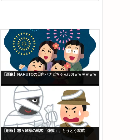
【画像】NARUTOの日向ハナビちゃん(30)ｗｗｗｗｗｗ
【朗報】志々雄様の戦艦「煉獄」、とうとう就航