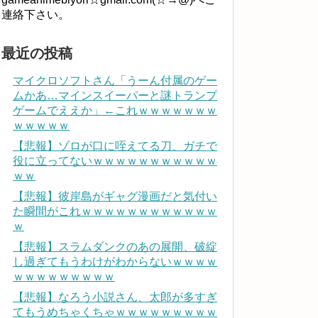
連絡下さい。
最近の投稿
マイクロソフトさん「うーん付属のゲー
ムかあ…マインスイーパーと謎トランプ
ゲームでええか」←これｗｗｗｗｗｗｗ
ｗｗｗｗｗ
【悲報】ゾロが口に咥えてる刀、ガチで
役に立ってないｗｗｗｗｗｗｗｗｗｗｗ
ｗｗ
【悲報】彼岸島がギャグ漫画だと気付い
た瞬間がこれｗｗｗｗｗｗｗｗｗｗｗｗ
ｗ
【悲報】スラムダンクのあの展開、破綻
し過ぎてもうわけがわからないｗｗｗｗ
ｗｗｗｗｗｗｗｗｗ
【悲報】なろう小説さん、太郎が多すぎ
てもうめちゃくちゃｗｗｗｗｗｗｗｗｗ