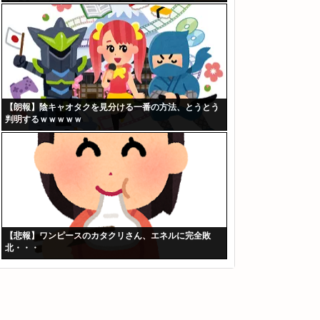
【朗報】陰キャオタクを見分ける一番の方法、とうとう
判明するｗｗｗｗｗ
【悲報】ワンピースのカタクリさん、エネルに完全敗
北・・・