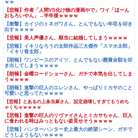
ｗｗ
【悲報】作者「人間VS化け物の漫画やで」ワイ「ほーん
おもろいやん」→半年後ｗｗｗｗ
【衝撃】カイジのトネガワさん、とんでもない年収を叩き
出すｗｗｗｗ
【悲報】美人声優さん、順当に結婚してしまうｗｗｗｗ
【悲報】イキリなろうの太郎作品三大傑作「スマホ太郎」
「イキリ骨太郎」
【朗報】ワンピースのアイツ、とんでもない懸賞金額を叩
き出してしまうｗｗｗｗ
【朗報】金曜ロードショーさん、ガチで本気を出してしま
うｗｗｗｗ
【朗報】進撃の巨人のエレンさん、やっぱりミカサのこと
可愛いと思ってたｗｗｗｗ
【悲報】とあるの上条当麻さん、設定崩壊しすぎてもうめち
ゃくちゃｗｗｗｗ
【悲報】進撃の巨人のリヴァイさんとミカサちゃん、巨人
に食われる時はみっともない姿見せそうｗｗｗｗ
【悲報】ハンターハンター史上最大の絶望シーン、ガチで
どうしようもないｗｗｗｗ