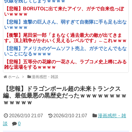
伏線を残してしまうｗｗｗｗ
【悲報】BORUTOに出て来たアイツ、ガチで自来也っぽ
いｗｗｗｗ
【悲報】進撃の巨人さん、弱すぎて自衛隊に手も足も出な
いｗｗｗｗ
【衝撃】尾田栄一郎「まもなく過去最大の敵が出てきま
す。頂上戦争がかわいく見えるレベルです」←これｗｗｗ
【悲報】アメリカのゲームソフト売上、ガチでとんでもな
いことになるｗｗｗｗ
【悲報】五等分の花嫁の一花さん、ラブコメ史上稀にみる
雑な退場をするｗｗｗｗ
ホーム
漫画感想・雑談
【悲報】ドラゴンボール超の未来トランクス
編、最低最悪の黒歴史だったｗｗｗｗｗｗｗｗ
ｗｗｗｗｗ
2026/2/10 21:07
2026/2/10 21:07
漫画感想・雑
談
0