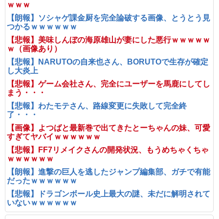
ｗｗｗ
【朗報】ソシャゲ課金厨を完全論破する画像、とうとう見
つかるｗｗｗｗｗｗ
【悲報】美味しんぼの海原雄山が妻にした悪行ｗｗｗｗｗ
ｗ（画像あり）
【悲報】NARUTOの自来也さん、BORUTOで生存が確定
し大炎上
【悲報】ゲーム会社さん、完全にユーザーを馬鹿にしてし
まう・・・
【悲報】わたモテさん、路線変更に失敗して完全終
了・・・
【画像】よつばと最新巻で出てきたとーちゃんの妹、可愛
すぎてヤバイｗｗｗｗｗｗ
【悲報】FF7リメイクさんの開発状況、もうめちゃくちゃ
ｗｗｗｗｗｗ
【朗報】進撃の巨人を逃したジャンプ編集部、ガチで有能
だったｗｗｗｗｗｗ
【悲報】ドラゴンボール史上最大の謎、未だに解明されて
いないｗｗｗｗｗｗ