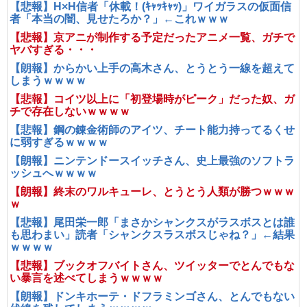
【悲報】H×H信者「休載！(ｷｬｯｷｬｯ)」ワイガラスの仮面信
者「本当の闇、見せたろか？」←これｗｗｗ
【悲報】京アニが制作する予定だったアニメ一覧、ガチで
ヤバすぎる・・・
【朗報】からかい上手の高木さん、とうとう一線を超えて
しまうｗｗｗｗ
【悲報】コイツ以上に「初登場時がピーク」だった奴、ガ
チで存在しないｗｗｗｗ
【悲報】鋼の錬金術師のアイツ、チート能力持ってるくせ
に弱すぎるｗｗｗｗ
【朗報】ニンテンドースイッチさん、史上最強のソフトラ
ッシュへｗｗｗｗ
【朗報】終末のワルキューレ、とうとう人類が勝つｗｗｗ
ｗ
【悲報】尾田栄一郎「まさかシャンクスがラスボスとは誰
も思わまい」読者「シャンクスラスボスじゃね？」←結果
ｗｗｗｗ
【悲報】ブックオフバイトさん、ツイッターでとんでもな
い暴言を述べてしまうｗｗｗｗ
【朗報】ドンキホーテ・ドフラミンゴさん、とんでもない