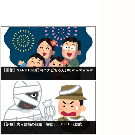
【画像】NARUTOの日向ハナビちゃん(30)ｗｗｗｗｗｗ
【朗報】志々雄様の戦艦「煉獄」、とうとう就航