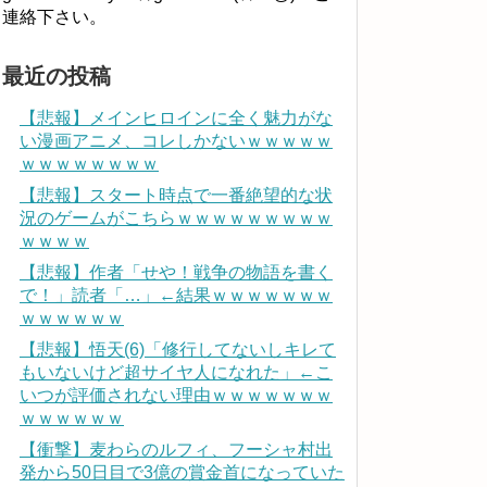
連絡下さい。
最近の投稿
【悲報】メインヒロインに全く魅力がな
い漫画アニメ、コレしかないｗｗｗｗｗ
ｗｗｗｗｗｗｗｗ
【悲報】スタート時点で一番絶望的な状
況のゲームがこちらｗｗｗｗｗｗｗｗｗ
ｗｗｗｗ
【悲報】作者「せや！戦争の物語を書く
で！」読者「…」←結果ｗｗｗｗｗｗｗ
ｗｗｗｗｗｗ
【悲報】悟天(6)「修行してないしキレて
もいないけど超サイヤ人になれた」←こ
いつが評価されない理由ｗｗｗｗｗｗｗ
ｗｗｗｗｗｗ
【衝撃】麦わらのルフィ、フーシャ村出
発から50日目で3億の賞金首になっていた