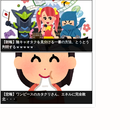
【朗報】陰キャオタクを見分ける一番の方法、とうとう
判明するｗｗｗｗｗ
【悲報】ワンピースのカタクリさん、エネルに完全敗
北・・・