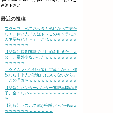
連絡下さい。
最近の投稿
スタッフ「ベヨネッタも形になって来た
な！」偉い人「んほぉ～このキャラにメ
ガネ要らねぇ～」←これｗｗｗｗｗｗｗ
ｗｗｗｗｗｗ
【悲報】長期連載で「目的を叶えた主人
公」、案外少なかったｗｗｗｗｗｗｗｗ
ｗｗｗｗｗ
「タイムマシンは永遠に完成しない。何
故なら未来人が接触しに来てないから」
←この理論ｗｗｗｗｗｗｗｗｗｗｗｗｗ
【悲報】ハンターハンター連載再開の様
子、全くないｗｗｗｗｗｗｗｗｗｗｗｗ
ｗ
【朗報】ラスボス戦が完璧だった作品ｗ
ｗｗｗｗｗｗｗｗｗｗｗｗ