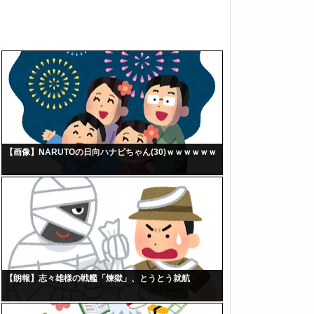
【画像】NARUTOの日向ハナビちゃん(30)ｗｗｗｗｗｗ
【朗報】志々雄様の戦艦「煉獄」、とうとう就航