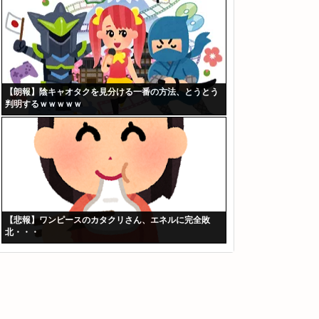
【朗報】陰キャオタクを見分ける一番の方法、とうとう
判明するｗｗｗｗｗ
【悲報】ワンピースのカタクリさん、エネルに完全敗
北・・・