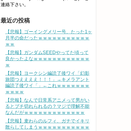
連絡下さい。
最近の投稿
【悲報】ゴーイングメリー号、たった1ヶ
月半の命だったｗｗｗｗｗｗｗｗｗｗｗ
ｗｗ
【悲報】ガンダムSEEDやってた頃って
良かったよなｗｗｗｗｗｗｗｗｗｗｗｗ
ｗ
【悲報】ヨークシン編読了後ワイ「幻影
旅団つええええ！！！」→キメラアント
編読了後ワイ「」←これｗｗｗｗｗｗｗ
ｗｗｗｗ
【悲報】なんで日常系アニメって男がい
るとブチ切れられるの？マジで理解不能
なんだがｗｗｗｗｗｗｗｗｗｗｗｗｗ
【悲報】麦わらのルフィ、ガチでイキリ
散らしてしまうｗｗｗｗｗｗｗｗｗｗｗ