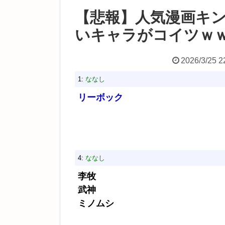
【悲報】人気漫画キ
いキャラがコイツｗ
2026/3/25 2
1:
ななし
リーボック
4:
ななし
李牧
武神
ミノムシ