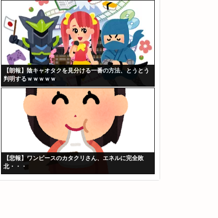
【朗報】陰キャオタクを見分ける一番の方法、とうとう
判明するｗｗｗｗｗ
【悲報】ワンピースのカタクリさん、エネルに完全敗
北・・・