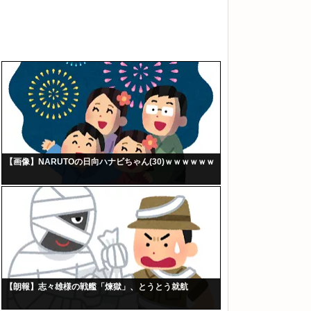
【画像】NARUTOの日向ハナビちゃん(30)ｗｗｗｗｗｗ
【朗報】志々雄様の戦艦「煉獄」、とうとう就航