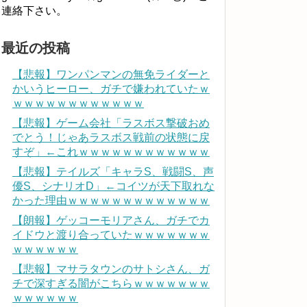
連絡下さい。
最近の投稿
【悲報】ワンパンマンの無免ライダーと
かいうヒーロー、ガチで嫌われていたｗ
ｗｗｗｗｗｗｗｗｗｗｗｗ
【悲報】ゲーム会社「ラスボス撃破おめ
でとう！じゃあラスボス戦前の状態に戻
すぞ」←これｗｗｗｗｗｗｗｗｗｗｗｗ
【悲報】テイルズ「キャラS、戦闘S、声
優S、シナリオD」←コイツが天下取れな
かった理由ｗｗｗｗｗｗｗｗｗｗｗｗｗ
【朗報】ゲッコーモリアさん、ガチでカ
イドウと渡り合っていたｗｗｗｗｗｗｗ
ｗｗｗｗｗｗ
【悲報】マサラタウンのサトシさん、ガ
チで深すぎる闇がこちらｗｗｗｗｗｗｗ
ｗｗｗｗｗｗ