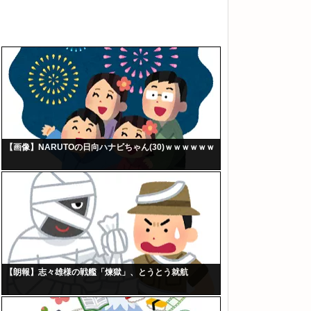
【画像】NARUTOの日向ハナビちゃん(30)ｗｗｗｗｗｗ
【朗報】志々雄様の戦艦「煉獄」、とうとう就航