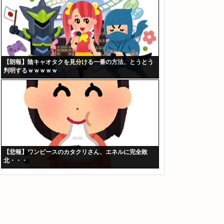
【朗報】陰キャオタクを見分ける一番の方法、とうとう
判明するｗｗｗｗｗ
【悲報】ワンピースのカタクリさん、エネルに完全敗
北・・・