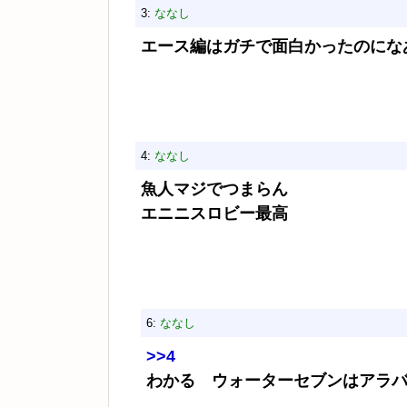
3:
ななし
エース編はガチで面白かったのにな
4:
ななし
魚人マジでつまらん
エニニスロビー最高
6:
ななし
>>4
わかる ウォーターセブンはアラ