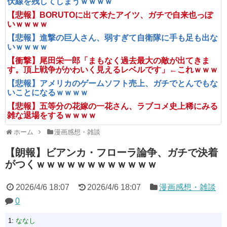
伏線を残してしまうｗｗｗｗ
【悲報】BORUTOに出て来たアイツ、ガチで自来也っぽ
いｗｗｗｗ
【悲報】進撃の巨人さん、弱すぎて自衛隊に手も足も出な
いｗｗｗｗ
【衝撃】尾田栄一郎「まもなく過去最大の敵が出てきま
す。頂上戦争がかわいく見えるレベルです」←これｗｗｗ
【悲報】アメリカのゲームソフト売上、ガチでとんでもな
いことになるｗｗｗｗ
【悲報】五等分の花嫁の一花さん、ラブコメ史上稀にみる
雑な退場をするｗｗｗｗ
ホーム
漫画感想・雑談
【朗報】ビアンカ・フローラ論争、ガチで決着
がつくｗｗｗｗｗｗｗｗｗｗｗｗ
2026/4/6 18:07
2026/4/6 18:07
漫画感想・雑談
0
1:
ななし