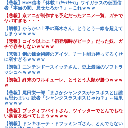
【悲報】H×H信者「休載！(ｷｬｯｷｬｯ)」ワイガラスの仮面信
者「本当の闇、見せたろか？」←これｗｗｗ
【悲報】京アニが制作する予定だったアニメ一覧、ガチで
ヤバすぎる・・・
【朗報】からかい上手の高木さん、とうとう一線を超えて
しまうｗｗｗｗ
【悲報】コイツ以上に「初登場時がピーク」だった奴、ガ
チで存在しないｗｗｗｗ
【悲報】鋼の錬金術師のアイツ、チート能力持ってるくせ
に弱すぎるｗｗｗｗ
【朗報】ニンテンドースイッチさん、史上最強のソフトラ
ッシュへｗｗｗｗ
【朗報】終末のワルキューレ、とうとう人類が勝つｗｗｗ
ｗ
【悲報】尾田栄一郎「まさかシャンクスがラスボスとは誰
も思わまい」読者「シャンクスラスボスじゃね？」←結果
ｗｗｗｗ
【悲報】ブックオフバイトさん、ツイッターでとんでもな
い暴言を述べてしまうｗｗｗｗ
【朗報】ドンキホーテ・ドフラミンゴさん、とんでもない