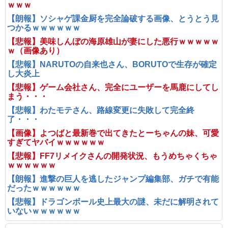
ｗｗｗ
【朗報】ソシャゲ課金厨を完全論破する画像、とうとう見
つかるｗｗｗｗｗｗ
【悲報】美味しんぼの海原雄山が妻にした悪行ｗｗｗｗｗ
ｗ（画像あり）
【悲報】NARUTOの自来也さん、BORUTOで生存が確定
し大炎上
【悲報】ゲーム会社さん、完全にユーザーを馬鹿にしてし
まう・・・
【悲報】わたモテさん、路線変更に失敗して完全終
了・・・
【画像】よつばと最新巻で出てきたとーちゃんの妹、可愛
すぎてヤバイｗｗｗｗｗｗ
【悲報】FF7リメイクさんの開発状況、もうめちゃくちゃ
ｗｗｗｗｗｗ
【朗報】進撃の巨人を逃したジャンプ編集部、ガチで有能
だったｗｗｗｗｗｗ
【悲報】ドラゴンボール史上最大の謎、未だに解明されて
いないｗｗｗｗｗｗ