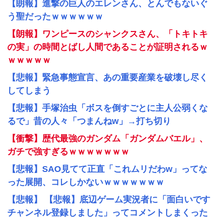
【朗報】進撃の巨人のエレンさん、とんでもないぐ
う聖だったｗｗｗｗｗｗ
【朗報】ワンピースのシャンクスさん、「トキトキ
の実」の時間とばし人間であることが証明されるｗ
ｗｗｗｗｗ
【悲報】緊急事態宣言、あの重要産業を破壊し尽く
してしまう
【悲報】手塚治虫「ボスを倒すごとに主人公弱くな
るで」昔の人々「つまんねw」→打ち切り
【衝撃】歴代最強のガンダム「ガンダムバエル」、
ガチで強すぎるｗｗｗｗｗｗｗ
【悲報】SAO見てて正直「これムリだわw」ってな
った展開、コレしかないｗｗｗｗｗｗｗ
【悲報】 【悲報】底辺ゲーム実況者に「面白いです
チャンネル登録しました」ってコメントしまくった