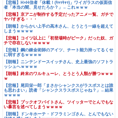
【悲報】H×H信者「休載！(ｷｬｯｷｬｯ)」ワイガラスの仮面信
者「本当の闇、見せたろか？」←これｗｗｗ
【悲報】京アニが制作する予定だったアニメ一覧、ガチで
ヤバすぎる・・・
【朗報】からかい上手の高木さん、とうとう一線を超えて
しまうｗｗｗｗ
【悲報】コイツ以上に「初登場時がピーク」だった奴、ガ
チで存在しないｗｗｗｗ
【悲報】鋼の錬金術師のアイツ、チート能力持ってるくせ
に弱すぎるｗｗｗｗ
【朗報】ニンテンドースイッチさん、史上最強のソフトラ
ッシュへｗｗｗｗ
【朗報】終末のワルキューレ、とうとう人類が勝つｗｗｗ
ｗ
【悲報】尾田栄一郎「まさかシャンクスがラスボスとは誰
も思わまい」読者「シャンクスラスボスじゃね？」←結果
ｗｗｗｗ
【悲報】ブックオフバイトさん、ツイッターでとんでもな
い暴言を述べてしまうｗｗｗｗ
【朗報】ドンキホーテ・ドフラミンゴさん、とんでもない