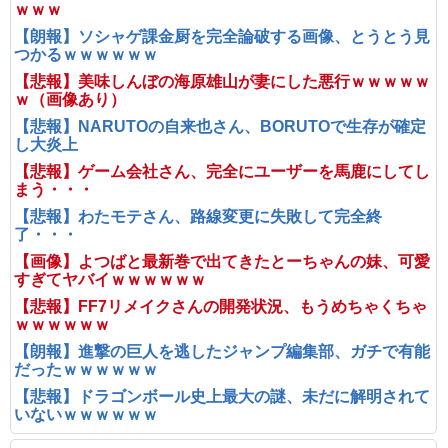
ｗｗｗ
【朗報】ソシャゲ課金厨を完全論破する画像、とうとう見
つかるｗｗｗｗｗｗ
【悲報】美味しんぼの海原雄山が妻にした悪行ｗｗｗｗｗ
ｗ（画像あり）
【悲報】NARUTOの自来也さん、BORUTOで生存が確定
し大炎上
【悲報】ゲーム会社さん、完全にユーザーを馬鹿にしてし
まう・・・
【悲報】わたモテさん、路線変更に失敗して完全終
了・・・
【画像】よつばと最新巻で出てきたとーちゃんの妹、可愛
すぎてヤバイｗｗｗｗｗｗ
【悲報】FF7リメイクさんの開発状況、もうめちゃくちゃ
ｗｗｗｗｗｗ
【朗報】進撃の巨人を逃したジャンプ編集部、ガチで有能
だったｗｗｗｗｗｗ
【悲報】ドラゴンボール史上最大の謎、未だに解明されて
いないｗｗｗｗｗｗ