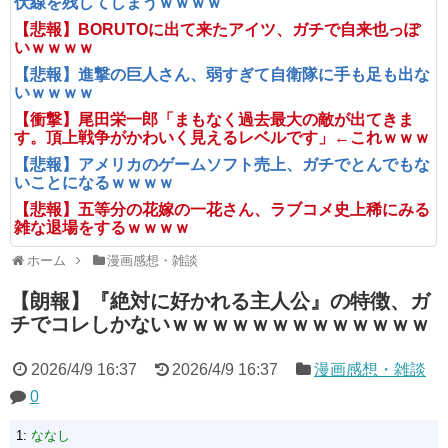
伏線を残してしまうｗｗｗｗ
【悲報】BORUTOに出て来たアイツ、ガチで自来也っぽ
いｗｗｗｗ
【悲報】進撃の巨人さん、弱すぎて自衛隊に手も足も出な
いｗｗｗｗ
【衝撃】尾田栄一郎「まもなく過去最大の敵が出てきま
す。頂上戦争がかわいく見えるレベルです」←これｗｗｗ
【悲報】アメリカのゲームソフト売上、ガチでとんでもな
いことになるｗｗｗｗ
【悲報】五等分の花嫁の一花さん、ラブコメ史上稀にみる
雑な退場をするｗｗｗｗ
ホーム
漫画感想・雑談
【朗報】『絶対に好かれる主人公』の特徴、ガ
チでコレしかないｗｗｗｗｗｗｗｗｗｗｗｗｗ
2026/4/9 16:37
2026/4/9 16:37
漫画感想・雑談
0
1:
ななし