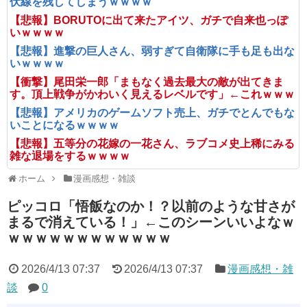
伏線を残してしまうｗｗｗｗ
【悲報】BORUTOに出て来たアイツ、ガチで自来也っぽ
いｗｗｗｗ
【悲報】進撃の巨人さん、弱すぎて自衛隊に手も足も出な
いｗｗｗｗ
【衝撃】尾田栄一郎「まもなく過去最大の敵が出てきま
す。頂上戦争がかわいく見えるレベルです」←これｗｗｗ
【悲報】アメリカのゲームソフト売上、ガチでとんでもな
いことになるｗｗｗｗ
【悲報】五等分の花嫁の一花さん、ラブコメ史上稀にみる
雑な退場をするｗｗｗｗ
ホーム
漫画感想・雑談
ピッコロ「悟飯なのか！？以前のような甘さが
まるで消えている！」←このシーンいいよなｗ
ｗｗｗｗｗｗｗｗｗｗｗｗ
2026/4/13 07:37
2026/4/13 07:37
漫画感想・雑
談
0