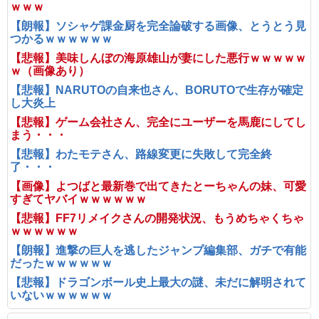
ｗｗｗ
【朗報】ソシャゲ課金厨を完全論破する画像、とうとう見
つかるｗｗｗｗｗｗ
【悲報】美味しんぼの海原雄山が妻にした悪行ｗｗｗｗｗ
ｗ（画像あり）
【悲報】NARUTOの自来也さん、BORUTOで生存が確定
し大炎上
【悲報】ゲーム会社さん、完全にユーザーを馬鹿にしてし
まう・・・
【悲報】わたモテさん、路線変更に失敗して完全終
了・・・
【画像】よつばと最新巻で出てきたとーちゃんの妹、可愛
すぎてヤバイｗｗｗｗｗｗ
【悲報】FF7リメイクさんの開発状況、もうめちゃくちゃ
ｗｗｗｗｗｗ
【朗報】進撃の巨人を逃したジャンプ編集部、ガチで有能
だったｗｗｗｗｗｗ
【悲報】ドラゴンボール史上最大の謎、未だに解明されて
いないｗｗｗｗｗｗ