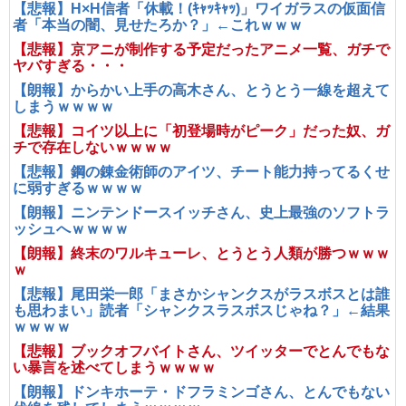
【悲報】H×H信者「休載！(ｷｬｯｷｬｯ)」ワイガラスの仮面信
者「本当の闇、見せたろか？」←これｗｗｗ
【悲報】京アニが制作する予定だったアニメ一覧、ガチで
ヤバすぎる・・・
【朗報】からかい上手の高木さん、とうとう一線を超えて
しまうｗｗｗｗ
【悲報】コイツ以上に「初登場時がピーク」だった奴、ガ
チで存在しないｗｗｗｗ
【悲報】鋼の錬金術師のアイツ、チート能力持ってるくせ
に弱すぎるｗｗｗｗ
【朗報】ニンテンドースイッチさん、史上最強のソフトラ
ッシュへｗｗｗｗ
【朗報】終末のワルキューレ、とうとう人類が勝つｗｗｗ
ｗ
【悲報】尾田栄一郎「まさかシャンクスがラスボスとは誰
も思わまい」読者「シャンクスラスボスじゃね？」←結果
ｗｗｗｗ
【悲報】ブックオフバイトさん、ツイッターでとんでもな
い暴言を述べてしまうｗｗｗｗ
【朗報】ドンキホーテ・ドフラミンゴさん、とんでもない