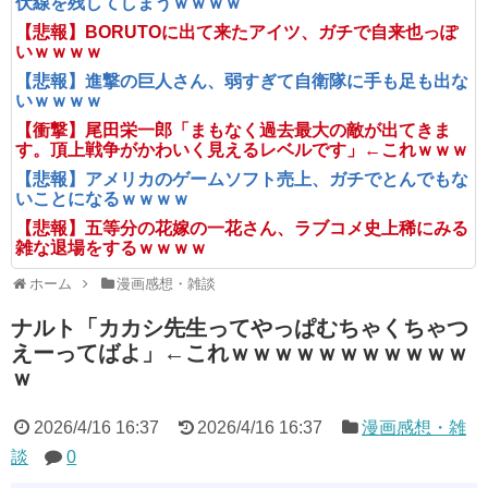
伏線を残してしまうｗｗｗｗ
【悲報】BORUTOに出て来たアイツ、ガチで自来也っぽ
いｗｗｗｗ
【悲報】進撃の巨人さん、弱すぎて自衛隊に手も足も出な
いｗｗｗｗ
【衝撃】尾田栄一郎「まもなく過去最大の敵が出てきま
す。頂上戦争がかわいく見えるレベルです」←これｗｗｗ
【悲報】アメリカのゲームソフト売上、ガチでとんでもな
いことになるｗｗｗｗ
【悲報】五等分の花嫁の一花さん、ラブコメ史上稀にみる
雑な退場をするｗｗｗｗ
ホーム
漫画感想・雑談
ナルト「カカシ先生ってやっぱむちゃくちゃつ
えーってばよ」←これｗｗｗｗｗｗｗｗｗｗｗ
ｗ
2026/4/16 16:37
2026/4/16 16:37
漫画感想・雑
談
0