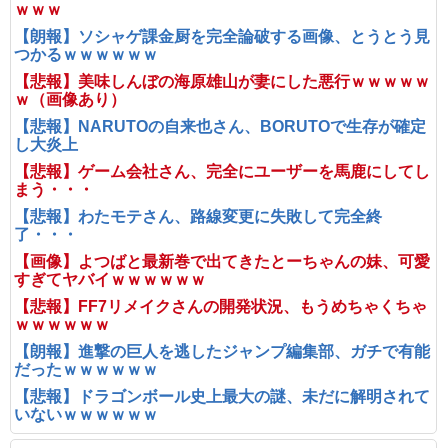
ｗｗｗ
【朗報】ソシャゲ課金厨を完全論破する画像、とうとう見
つかるｗｗｗｗｗｗ
【悲報】美味しんぼの海原雄山が妻にした悪行ｗｗｗｗｗ
ｗ（画像あり）
【悲報】NARUTOの自来也さん、BORUTOで生存が確定
し大炎上
【悲報】ゲーム会社さん、完全にユーザーを馬鹿にしてし
まう・・・
【悲報】わたモテさん、路線変更に失敗して完全終
了・・・
【画像】よつばと最新巻で出てきたとーちゃんの妹、可愛
すぎてヤバイｗｗｗｗｗｗ
【悲報】FF7リメイクさんの開発状況、もうめちゃくちゃ
ｗｗｗｗｗｗ
【朗報】進撃の巨人を逃したジャンプ編集部、ガチで有能
だったｗｗｗｗｗｗ
【悲報】ドラゴンボール史上最大の謎、未だに解明されて
いないｗｗｗｗｗｗ