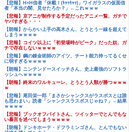
【悲報】H×H信者「休載！(ｷｬｯｷｬｯ)」ワイガラスの仮面信
者「本当の闇、見せたろか？」←これｗｗｗ
【悲報】京アニが制作する予定だったアニメ一覧、ガチで
ヤバすぎる・・・
【朗報】からかい上手の高木さん、とうとう一線を超えて
しまうｗｗｗｗ
【悲報】コイツ以上に「初登場時がピーク」だった奴、ガ
チで存在しないｗｗｗｗ
【悲報】鋼の錬金術師のアイツ、チート能力持ってるくせ
に弱すぎるｗｗｗｗ
【朗報】ニンテンドースイッチさん、史上最強のソフトラ
ッシュへｗｗｗｗ
【朗報】終末のワルキューレ、とうとう人類が勝つｗｗｗ
ｗ
【悲報】尾田栄一郎「まさかシャンクスがラスボスとは誰
も思わまい」読者「シャンクスラスボスじゃね？」←結果
ｗｗｗｗ
【悲報】ブックオフバイトさん、ツイッターでとんでもな
い暴言を述べてしまうｗｗｗｗ
【朗報】ドンキホーテ・ドフラミンゴさん、とんでもない