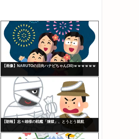
【画像】NARUTOの日向ハナビちゃん(30)ｗｗｗｗｗｗ
【朗報】志々雄様の戦艦「煉獄」、とうとう就航