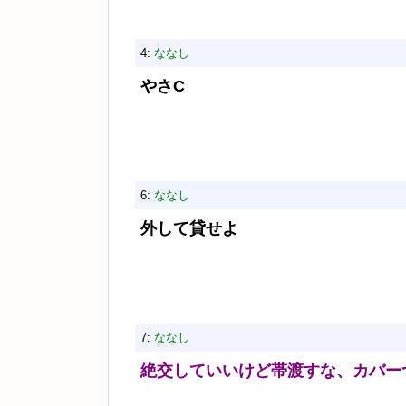
4:
ななし
やさC
6:
ななし
外して貸せよ
7:
ななし
絶交していいけど帯渡すな、カバー