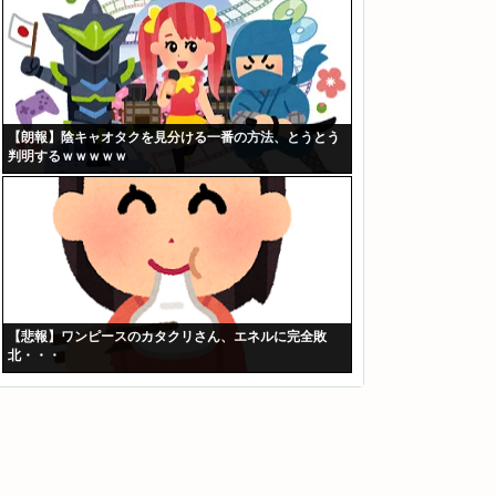
【朗報】陰キャオタクを見分ける一番の方法、とうとう
判明するｗｗｗｗｗ
【悲報】ワンピースのカタクリさん、エネルに完全敗
北・・・