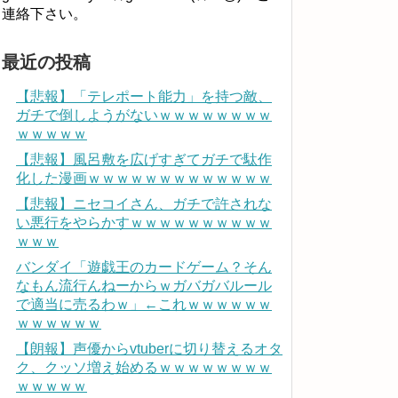
連絡下さい。
最近の投稿
【悲報】「テレポート能力」を持つ敵、
ガチで倒しようがないｗｗｗｗｗｗｗｗ
ｗｗｗｗｗ
【悲報】風呂敷を広げすぎてガチで駄作
化した漫画ｗｗｗｗｗｗｗｗｗｗｗｗｗ
【悲報】ニセコイさん、ガチで許されな
い悪行をやらかすｗｗｗｗｗｗｗｗｗｗ
ｗｗｗ
バンダイ「遊戯王のカードゲーム？そん
なもん流行んねーからｗガバガバルール
で適当に売るわｗ」←これｗｗｗｗｗｗ
ｗｗｗｗｗｗ
【朗報】声優からvtuberに切り替えるオタ
ク、クッソ増え始めるｗｗｗｗｗｗｗｗ
ｗｗｗｗｗ