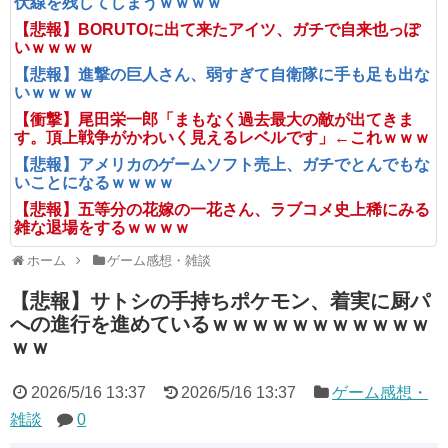
伏線を残してしまうｗｗｗｗ
【悲報】BORUTOに出て来たアイツ、ガチで自来也っぽ
いｗｗｗｗ
【悲報】進撃の巨人さん、弱すぎて自衛隊に手も足も出な
いｗｗｗｗ
【衝撃】尾田栄一郎「まもなく過去最大の敵が出てきま
す。頂上戦争がかわいく見えるレベルです」←これｗｗｗ
【悲報】アメリカのゲームソフト売上、ガチでとんでもな
いことになるｗｗｗｗ
【悲報】五等分の花嫁の一花さん、ラブコメ史上稀にみる
雑な退場をするｗｗｗｗ
ホーム
ゲーム感想・雑談
【悲報】サトシの手持ちポケモン、着実に厨パ
への進行を進めているｗｗｗｗｗｗｗｗｗｗｗ
ｗｗ
2026/5/16 13:37
2026/5/16 13:37
ゲーム感想・
雑談
0