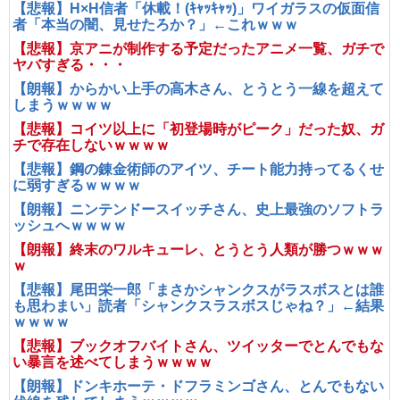
【悲報】H×H信者「休載！(ｷｬｯｷｬｯ)」ワイガラスの仮面信
者「本当の闇、見せたろか？」←これｗｗｗ
【悲報】京アニが制作する予定だったアニメ一覧、ガチで
ヤバすぎる・・・
【朗報】からかい上手の高木さん、とうとう一線を超えて
しまうｗｗｗｗ
【悲報】コイツ以上に「初登場時がピーク」だった奴、ガ
チで存在しないｗｗｗｗ
【悲報】鋼の錬金術師のアイツ、チート能力持ってるくせ
に弱すぎるｗｗｗｗ
【朗報】ニンテンドースイッチさん、史上最強のソフトラ
ッシュへｗｗｗｗ
【朗報】終末のワルキューレ、とうとう人類が勝つｗｗｗ
ｗ
【悲報】尾田栄一郎「まさかシャンクスがラスボスとは誰
も思わまい」読者「シャンクスラスボスじゃね？」←結果
ｗｗｗｗ
【悲報】ブックオフバイトさん、ツイッターでとんでもな
い暴言を述べてしまうｗｗｗｗ
【朗報】ドンキホーテ・ドフラミンゴさん、とんでもない