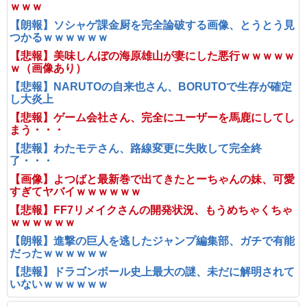
ｗｗｗ
【朗報】ソシャゲ課金厨を完全論破する画像、とうとう見
つかるｗｗｗｗｗｗ
【悲報】美味しんぼの海原雄山が妻にした悪行ｗｗｗｗｗ
ｗ（画像あり）
【悲報】NARUTOの自来也さん、BORUTOで生存が確定
し大炎上
【悲報】ゲーム会社さん、完全にユーザーを馬鹿にしてし
まう・・・
【悲報】わたモテさん、路線変更に失敗して完全終
了・・・
【画像】よつばと最新巻で出てきたとーちゃんの妹、可愛
すぎてヤバイｗｗｗｗｗｗ
【悲報】FF7リメイクさんの開発状況、もうめちゃくちゃ
ｗｗｗｗｗｗ
【朗報】進撃の巨人を逃したジャンプ編集部、ガチで有能
だったｗｗｗｗｗｗ
【悲報】ドラゴンボール史上最大の謎、未だに解明されて
いないｗｗｗｗｗｗ