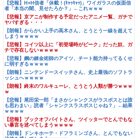
【悲報】H×H信者「休載！(ｷｬｯｷｬｯ)」ワイガラスの仮面信
者「本当の闇、見せたろか？」←これｗｗｗ
【悲報】京アニが制作する予定だったアニメ一覧、ガチで
ヤバすぎる・・・
【朗報】からかい上手の高木さん、とうとう一線を超えて
しまうｗｗｗｗ
【悲報】コイツ以上に「初登場時がピーク」だった奴、ガ
チで存在しないｗｗｗｗ
【悲報】鋼の錬金術師のアイツ、チート能力持ってるくせ
に弱すぎるｗｗｗｗ
【朗報】ニンテンドースイッチさん、史上最強のソフトラ
ッシュへｗｗｗｗ
【朗報】終末のワルキューレ、とうとう人類が勝つｗｗｗ
ｗ
【悲報】尾田栄一郎「まさかシャンクスがラスボスとは誰
も思わまい」読者「シャンクスラスボスじゃね？」←結果
ｗｗｗｗ
【悲報】ブックオフバイトさん、ツイッターでとんでもな
い暴言を述べてしまうｗｗｗｗ
【朗報】ドンキホーテ・ドフラミンゴさん、とんでもない