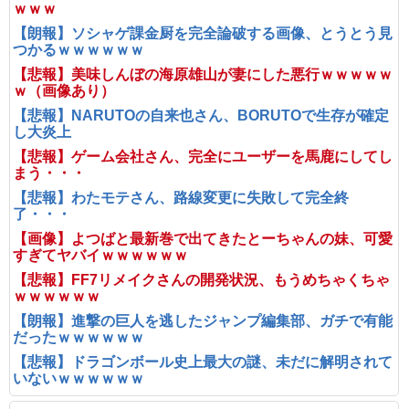
ｗｗｗ
【朗報】ソシャゲ課金厨を完全論破する画像、とうとう見
つかるｗｗｗｗｗｗ
【悲報】美味しんぼの海原雄山が妻にした悪行ｗｗｗｗｗ
ｗ（画像あり）
【悲報】NARUTOの自来也さん、BORUTOで生存が確定
し大炎上
【悲報】ゲーム会社さん、完全にユーザーを馬鹿にしてし
まう・・・
【悲報】わたモテさん、路線変更に失敗して完全終
了・・・
【画像】よつばと最新巻で出てきたとーちゃんの妹、可愛
すぎてヤバイｗｗｗｗｗｗ
【悲報】FF7リメイクさんの開発状況、もうめちゃくちゃ
ｗｗｗｗｗｗ
【朗報】進撃の巨人を逃したジャンプ編集部、ガチで有能
だったｗｗｗｗｗｗ
【悲報】ドラゴンボール史上最大の謎、未だに解明されて
いないｗｗｗｗｗｗ