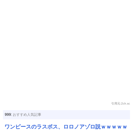
引用元:2ch.sc
999:
おすすめ人気記事
ワンピースのラスボス、ロロノアゾロ説ｗｗｗｗｗ