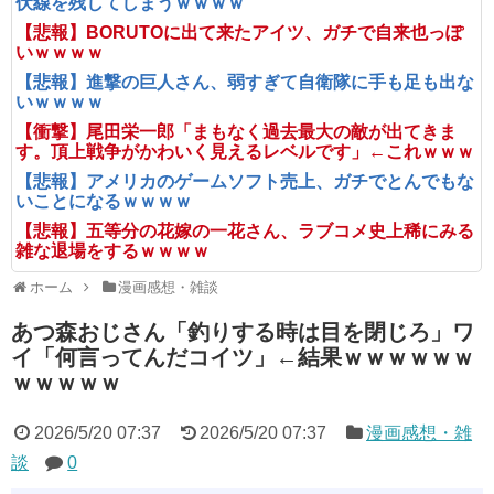
伏線を残してしまうｗｗｗｗ
【悲報】BORUTOに出て来たアイツ、ガチで自来也っぽ
いｗｗｗｗ
【悲報】進撃の巨人さん、弱すぎて自衛隊に手も足も出な
いｗｗｗｗ
【衝撃】尾田栄一郎「まもなく過去最大の敵が出てきま
す。頂上戦争がかわいく見えるレベルです」←これｗｗｗ
【悲報】アメリカのゲームソフト売上、ガチでとんでもな
いことになるｗｗｗｗ
【悲報】五等分の花嫁の一花さん、ラブコメ史上稀にみる
雑な退場をするｗｗｗｗ
ホーム
漫画感想・雑談
あつ森おじさん「釣りする時は目を閉じろ」ワ
イ「何言ってんだコイツ」←結果ｗｗｗｗｗｗ
ｗｗｗｗｗ
2026/5/20 07:37
2026/5/20 07:37
漫画感想・雑
談
0