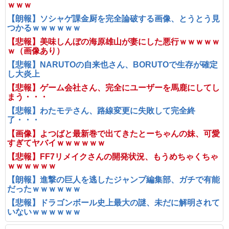
ｗｗｗ
【朗報】ソシャゲ課金厨を完全論破する画像、とうとう見
つかるｗｗｗｗｗｗ
【悲報】美味しんぼの海原雄山が妻にした悪行ｗｗｗｗｗ
ｗ（画像あり）
【悲報】NARUTOの自来也さん、BORUTOで生存が確定
し大炎上
【悲報】ゲーム会社さん、完全にユーザーを馬鹿にしてし
まう・・・
【悲報】わたモテさん、路線変更に失敗して完全終
了・・・
【画像】よつばと最新巻で出てきたとーちゃんの妹、可愛
すぎてヤバイｗｗｗｗｗｗ
【悲報】FF7リメイクさんの開発状況、もうめちゃくちゃ
ｗｗｗｗｗｗ
【朗報】進撃の巨人を逃したジャンプ編集部、ガチで有能
だったｗｗｗｗｗｗ
【悲報】ドラゴンボール史上最大の謎、未だに解明されて
いないｗｗｗｗｗｗ