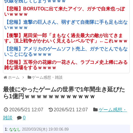
伏線を残してしまうｗｗｗｗ
【悲報】BORUTOに出て来たアイツ、ガチで自来也っぽ
いｗｗｗｗ
【悲報】進撃の巨人さん、弱すぎて自衛隊に手も足も出な
いｗｗｗｗ
【衝撃】尾田栄一郎「まもなく過去最大の敵が出てきま
す。頂上戦争がかわいく見えるレベルです」←これｗｗｗ
【悲報】アメリカのゲームソフト売上、ガチでとんでもな
いことになるｗｗｗｗ
【悲報】五等分の花嫁の一花さん、ラブコメ史上稀にみる
雑な退場をするｗｗｗｗ
ホーム
ゲーム感想・雑談
最後にやったゲームの世界で1年間生き延びた
ら1億円ｗｗｗｗｗｗｗｗｗｗｗｗ
2026/5/21 12:07
2026/5/21 12:07
ゲーム感想・
雑談
0
1:
ななし
2020/03/26(木) 19:00:06.89