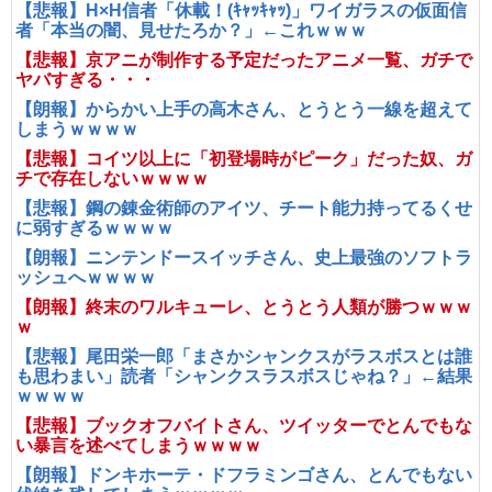
【悲報】H×H信者「休載！(ｷｬｯｷｬｯ)」ワイガラスの仮面信
者「本当の闇、見せたろか？」←これｗｗｗ
【悲報】京アニが制作する予定だったアニメ一覧、ガチで
ヤバすぎる・・・
【朗報】からかい上手の高木さん、とうとう一線を超えて
しまうｗｗｗｗ
【悲報】コイツ以上に「初登場時がピーク」だった奴、ガ
チで存在しないｗｗｗｗ
【悲報】鋼の錬金術師のアイツ、チート能力持ってるくせ
に弱すぎるｗｗｗｗ
【朗報】ニンテンドースイッチさん、史上最強のソフトラ
ッシュへｗｗｗｗ
【朗報】終末のワルキューレ、とうとう人類が勝つｗｗｗ
ｗ
【悲報】尾田栄一郎「まさかシャンクスがラスボスとは誰
も思わまい」読者「シャンクスラスボスじゃね？」←結果
ｗｗｗｗ
【悲報】ブックオフバイトさん、ツイッターでとんでもな
い暴言を述べてしまうｗｗｗｗ
【朗報】ドンキホーテ・ドフラミンゴさん、とんでもない