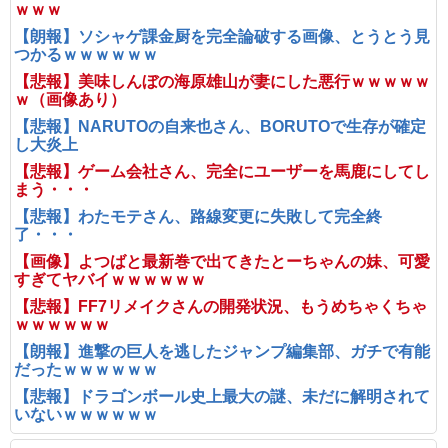
ｗｗｗ
【朗報】ソシャゲ課金厨を完全論破する画像、とうとう見
つかるｗｗｗｗｗｗ
【悲報】美味しんぼの海原雄山が妻にした悪行ｗｗｗｗｗ
ｗ（画像あり）
【悲報】NARUTOの自来也さん、BORUTOで生存が確定
し大炎上
【悲報】ゲーム会社さん、完全にユーザーを馬鹿にしてし
まう・・・
【悲報】わたモテさん、路線変更に失敗して完全終
了・・・
【画像】よつばと最新巻で出てきたとーちゃんの妹、可愛
すぎてヤバイｗｗｗｗｗｗ
【悲報】FF7リメイクさんの開発状況、もうめちゃくちゃ
ｗｗｗｗｗｗ
【朗報】進撃の巨人を逃したジャンプ編集部、ガチで有能
だったｗｗｗｗｗｗ
【悲報】ドラゴンボール史上最大の謎、未だに解明されて
いないｗｗｗｗｗｗ