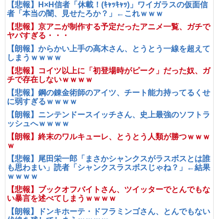
【悲報】H×H信者「休載！(ｷｬｯｷｬｯ)」ワイガラスの仮面信
者「本当の闇、見せたろか？」←これｗｗｗ
【悲報】京アニが制作する予定だったアニメ一覧、ガチで
ヤバすぎる・・・
【朗報】からかい上手の高木さん、とうとう一線を超えて
しまうｗｗｗｗ
【悲報】コイツ以上に「初登場時がピーク」だった奴、ガ
チで存在しないｗｗｗｗ
【悲報】鋼の錬金術師のアイツ、チート能力持ってるくせ
に弱すぎるｗｗｗｗ
【朗報】ニンテンドースイッチさん、史上最強のソフトラ
ッシュへｗｗｗｗ
【朗報】終末のワルキューレ、とうとう人類が勝つｗｗｗ
ｗ
【悲報】尾田栄一郎「まさかシャンクスがラスボスとは誰
も思わまい」読者「シャンクスラスボスじゃね？」←結果
ｗｗｗｗ
【悲報】ブックオフバイトさん、ツイッターでとんでもな
い暴言を述べてしまうｗｗｗｗ
【朗報】ドンキホーテ・ドフラミンゴさん、とんでもない