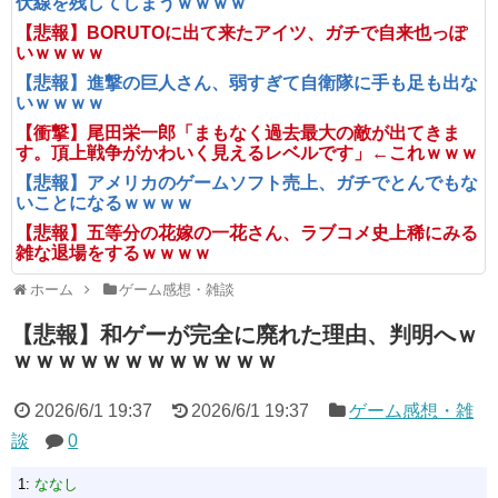
伏線を残してしまうｗｗｗｗ
【悲報】BORUTOに出て来たアイツ、ガチで自来也っぽ
いｗｗｗｗ
【悲報】進撃の巨人さん、弱すぎて自衛隊に手も足も出な
いｗｗｗｗ
【衝撃】尾田栄一郎「まもなく過去最大の敵が出てきま
す。頂上戦争がかわいく見えるレベルです」←これｗｗｗ
【悲報】アメリカのゲームソフト売上、ガチでとんでもな
いことになるｗｗｗｗ
【悲報】五等分の花嫁の一花さん、ラブコメ史上稀にみる
雑な退場をするｗｗｗｗ
ホーム
ゲーム感想・雑談
【悲報】和ゲーが完全に廃れた理由、判明へｗ
ｗｗｗｗｗｗｗｗｗｗｗｗ
2026/6/1 19:37
2026/6/1 19:37
ゲーム感想・雑
談
0
1:
ななし