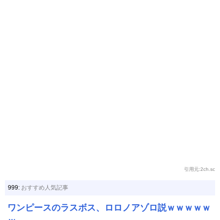
引用元:2ch.sc
999:
おすすめ人気記事
ワンピースのラスボス、ロロノアゾロ説ｗｗｗｗｗ