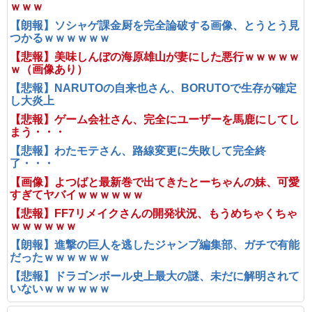
ｗｗｗ
【朗報】ソシャゲ課金厨を完全論破する画像、とうとう見
つかるｗｗｗｗｗｗ
【悲報】美味しんぼの海原雄山が妻にした悪行ｗｗｗｗｗ
ｗ（画像あり）
【悲報】NARUTOの自来也さん、BORUTOで生存が確定
し大炎上
【悲報】ゲーム会社さん、完全にユーザーを馬鹿にしてし
まう・・・
【悲報】わたモテさん、路線変更に失敗して完全終
了・・・
【画像】よつばと最新巻で出てきたとーちゃんの妹、可愛
すぎてヤバイｗｗｗｗｗｗ
【悲報】FF7リメイクさんの開発状況、もうめちゃくちゃ
ｗｗｗｗｗｗ
【朗報】進撃の巨人を逃したジャンプ編集部、ガチで有能
だったｗｗｗｗｗｗ
【悲報】ドラゴンボール史上最大の謎、未だに解明されて
いないｗｗｗｗｗｗ