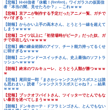
【悲報】H×H信者「休載！(ｷｬｯｷｬｯ)」ワイガラスの仮面信
者「本当の闇、見せたろか？」←これｗｗｗ
【悲報】京アニが制作する予定だったアニメ一覧、ガチで
ヤバすぎる・・・
【朗報】からかい上手の高木さん、とうとう一線を超えて
しまうｗｗｗｗ
【悲報】コイツ以上に「初登場時がピーク」だった奴、ガ
チで存在しないｗｗｗｗ
【悲報】鋼の錬金術師のアイツ、チート能力持ってるくせ
に弱すぎるｗｗｗｗ
【朗報】ニンテンドースイッチさん、史上最強のソフトラ
ッシュへｗｗｗｗ
【朗報】終末のワルキューレ、とうとう人類が勝つｗｗｗ
ｗ
【悲報】尾田栄一郎「まさかシャンクスがラスボスとは誰
も思わまい」読者「シャンクスラスボスじゃね？」←結果
ｗｗｗｗ
【悲報】ブックオフバイトさん、ツイッターでとんでもな
い暴言を述べてしまうｗｗｗｗ
【朗報】ドンキホーテ・ドフラミンゴさん、とんでもない