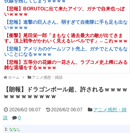
伏線を残してしまうｗｗｗｗ
【悲報】BORUTOに出て来たアイツ、ガチで自来也っぽ
いｗｗｗｗ
【悲報】進撃の巨人さん、弱すぎて自衛隊に手も足も出な
いｗｗｗｗ
【衝撃】尾田栄一郎「まもなく過去最大の敵が出てきま
す。頂上戦争がかわいく見えるレベルです」←これｗｗｗ
【悲報】アメリカのゲームソフト売上、ガチでとんでもな
いことになるｗｗｗｗ
【悲報】五等分の花嫁の一花さん、ラブコメ史上稀にみる
雑な退場をするｗｗｗｗ
ホーム
アニメ感想・雑談
【朗報】ドラゴンボール超、許されるｗｗｗｗ
ｗｗｗｗｗｗｗｗｗ
2026/6/2 06:07
2026/6/2 06:07
アニメ感想・雑
談
0
1:
ななし