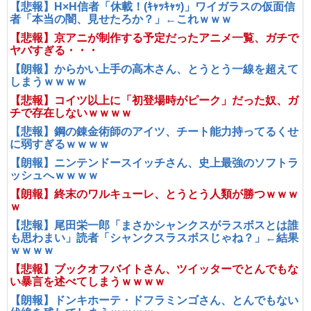
【悲報】H×H信者「休載！(ｷｬｯｷｬｯ)」ワイガラスの仮面信
者「本当の闇、見せたろか？」←これｗｗｗ
【悲報】京アニが制作する予定だったアニメ一覧、ガチで
ヤバすぎる・・・
【朗報】からかい上手の高木さん、とうとう一線を超えて
しまうｗｗｗｗ
【悲報】コイツ以上に「初登場時がピーク」だった奴、ガ
チで存在しないｗｗｗｗ
【悲報】鋼の錬金術師のアイツ、チート能力持ってるくせ
に弱すぎるｗｗｗｗ
【朗報】ニンテンドースイッチさん、史上最強のソフトラ
ッシュへｗｗｗｗ
【朗報】終末のワルキューレ、とうとう人類が勝つｗｗｗ
ｗ
【悲報】尾田栄一郎「まさかシャンクスがラスボスとは誰
も思わまい」読者「シャンクスラスボスじゃね？」←結果
ｗｗｗｗ
【悲報】ブックオフバイトさん、ツイッターでとんでもな
い暴言を述べてしまうｗｗｗｗ
【朗報】ドンキホーテ・ドフラミンゴさん、とんでもない