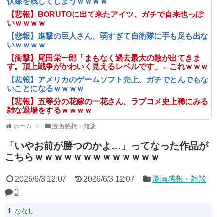
伏線を残してしまうｗｗｗｗ
【悲報】BORUTOに出て来たアイツ、ガチで自来也っぽ
いｗｗｗｗ
【悲報】進撃の巨人さん、弱すぎて自衛隊に手も足も出な
いｗｗｗｗ
【衝撃】尾田栄一郎「まもなく過去最大の敵が出てきま
す。頂上戦争がかわいく見えるレベルです」←これｗｗｗ
【悲報】アメリカのゲームソフト売上、ガチでとんでもな
いことになるｗｗｗｗ
【悲報】五等分の花嫁の一花さん、ラブコメ史上稀にみる
雑な退場をするｗｗｗｗ
ホーム
漫画感想・雑談
「いやお前が勝つのかよ…」ってなった作品が
こちらｗｗｗｗｗｗｗｗｗｗｗｗｗ
2026/6/3 12:07
2026/6/3 12:07
漫画感想・雑談
0
1:
ななし