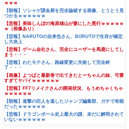
ｗｗｗ
【朗報】ソシャゲ課金厨を完全論破する画像、とうとう見
つかるｗｗｗｗｗｗ
【悲報】美味しんぼの海原雄山が妻にした悪行ｗｗｗｗｗ
ｗ（画像あり）
【悲報】NARUTOの自来也さん、BORUTOで生存が確定
し大炎上
【悲報】ゲーム会社さん、完全にユーザーを馬鹿にしてし
まう・・・
【悲報】わたモテさん、路線変更に失敗して完全終
了・・・
【画像】よつばと最新巻で出てきたとーちゃんの妹、可愛
すぎてヤバイｗｗｗｗｗｗ
【悲報】FF7リメイクさんの開発状況、もうめちゃくちゃ
ｗｗｗｗｗｗ
【朗報】進撃の巨人を逃したジャンプ編集部、ガチで有能
だったｗｗｗｗｗｗ
【悲報】ドラゴンボール史上最大の謎、未だに解明されて
いないｗｗｗｗｗｗ