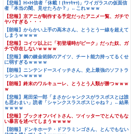
【悲報】H×H信者「休載！(ｷｬｯｷｬｯ)」ワイガラスの仮面信
者「本当の闇、見せたろか？」←これｗｗｗ
【悲報】京アニが制作する予定だったアニメ一覧、ガチで
ヤバすぎる・・・
【朗報】からかい上手の高木さん、とうとう一線を超えて
しまうｗｗｗｗ
【悲報】コイツ以上に「初登場時がピーク」だった奴、ガ
チで存在しないｗｗｗｗ
【悲報】鋼の錬金術師のアイツ、チート能力持ってるくせ
に弱すぎるｗｗｗｗ
【朗報】ニンテンドースイッチさん、史上最強のソフトラ
ッシュへｗｗｗｗ
【朗報】終末のワルキューレ、とうとう人類が勝つｗｗｗ
ｗ
【悲報】尾田栄一郎「まさかシャンクスがラスボスとは誰
も思わまい」読者「シャンクスラスボスじゃね？」←結果
ｗｗｗｗ
【悲報】ブックオフバイトさん、ツイッターでとんでもな
い暴言を述べてしまうｗｗｗｗ
【朗報】ドンキホーテ・ドフラミンゴさん、とんでもない