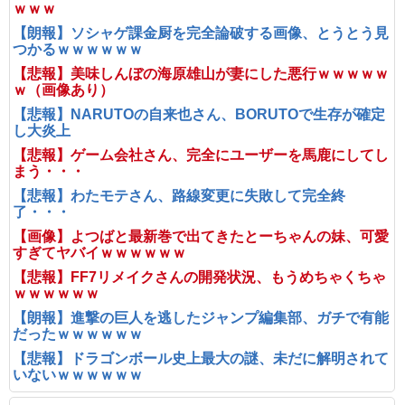
ｗｗｗ
【朗報】ソシャゲ課金厨を完全論破する画像、とうとう見
つかるｗｗｗｗｗｗ
【悲報】美味しんぼの海原雄山が妻にした悪行ｗｗｗｗｗ
ｗ（画像あり）
【悲報】NARUTOの自来也さん、BORUTOで生存が確定
し大炎上
【悲報】ゲーム会社さん、完全にユーザーを馬鹿にしてし
まう・・・
【悲報】わたモテさん、路線変更に失敗して完全終
了・・・
【画像】よつばと最新巻で出てきたとーちゃんの妹、可愛
すぎてヤバイｗｗｗｗｗｗ
【悲報】FF7リメイクさんの開発状況、もうめちゃくちゃ
ｗｗｗｗｗｗ
【朗報】進撃の巨人を逃したジャンプ編集部、ガチで有能
だったｗｗｗｗｗｗ
【悲報】ドラゴンボール史上最大の謎、未だに解明されて
いないｗｗｗｗｗｗ