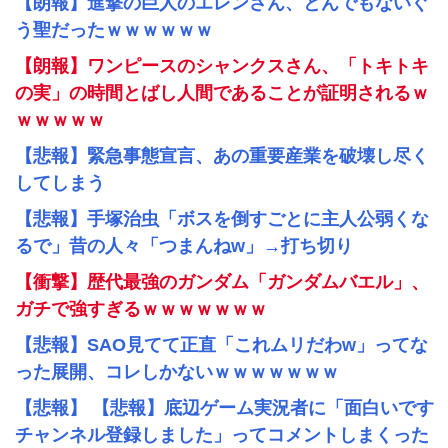
【朗報】進撃の巨人のエレンさん、とんでもないぐ
う聖だったｗｗｗｗｗｗ
【朗報】ワンピースのシャンクスさん、「トキトキ
の実」の時間とばし人間であることが証明されるｗ
ｗｗｗｗｗ
【悲報】緊急事態宣言、あの重要産業を破壊し尽く
してしまう
【悲報】手塚治虫「ボスを倒すごとに主人公弱くな
るで」昔の人々「つまんねw」→打ち切り
【衝撃】歴代最強のガンダム「ガンダムバエル」、
ガチで強すぎるｗｗｗｗｗｗｗ
【悲報】SAO見てて正直「これムリだわw」ってな
った展開、コレしかないｗｗｗｗｗｗｗ
【悲報】 【悲報】底辺ゲーム実況者に「面白いです
チャンネル登録しました」ってコメントしまくった