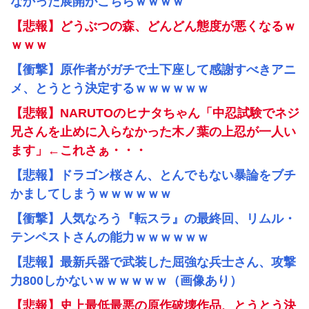
なかった展開がこちらｗｗｗｗ
【悲報】どうぶつの森、どんどん態度が悪くなるｗ
ｗｗｗ
【衝撃】原作者がガチで土下座して感謝すべきアニ
メ、とうとう決定するｗｗｗｗｗｗ
【悲報】NARUTOのヒナタちゃん「中忍試験でネジ
兄さんを止めに入らなかった木ノ葉の上忍が一人い
ます」←これさぁ・・・
【悲報】ドラゴン桜さん、とんでもない暴論をブチ
かましてしまうｗｗｗｗｗｗ
【衝撃】人気なろう『転スラ』の最終回、リムル・
テンペストさんの能力ｗｗｗｗｗｗ
【悲報】最新兵器で武装した屈強な兵士さん、攻撃
力800しかないｗｗｗｗｗｗ（画像あり）
【悲報】史上最低最悪の原作破壊作品、とうとう決