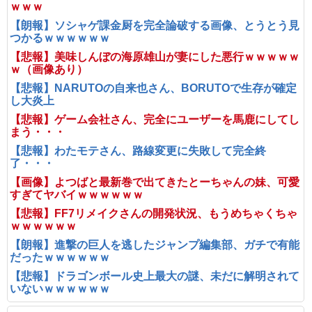
ｗｗｗ
【朗報】ソシャゲ課金厨を完全論破する画像、とうとう見
つかるｗｗｗｗｗｗ
【悲報】美味しんぼの海原雄山が妻にした悪行ｗｗｗｗｗ
ｗ（画像あり）
【悲報】NARUTOの自来也さん、BORUTOで生存が確定
し大炎上
【悲報】ゲーム会社さん、完全にユーザーを馬鹿にしてし
まう・・・
【悲報】わたモテさん、路線変更に失敗して完全終
了・・・
【画像】よつばと最新巻で出てきたとーちゃんの妹、可愛
すぎてヤバイｗｗｗｗｗｗ
【悲報】FF7リメイクさんの開発状況、もうめちゃくちゃ
ｗｗｗｗｗｗ
【朗報】進撃の巨人を逃したジャンプ編集部、ガチで有能
だったｗｗｗｗｗｗ
【悲報】ドラゴンボール史上最大の謎、未だに解明されて
いないｗｗｗｗｗｗ