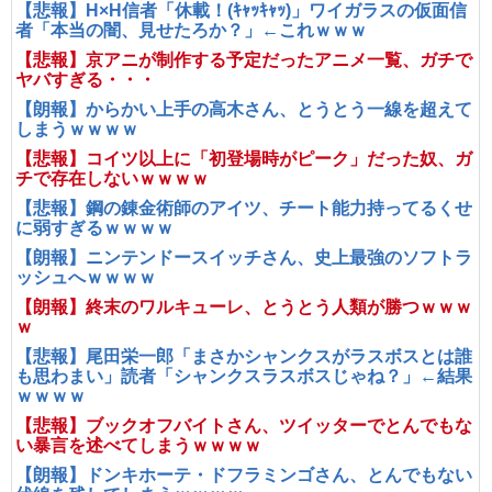
【悲報】H×H信者「休載！(ｷｬｯｷｬｯ)」ワイガラスの仮面信
者「本当の闇、見せたろか？」←これｗｗｗ
【悲報】京アニが制作する予定だったアニメ一覧、ガチで
ヤバすぎる・・・
【朗報】からかい上手の高木さん、とうとう一線を超えて
しまうｗｗｗｗ
【悲報】コイツ以上に「初登場時がピーク」だった奴、ガ
チで存在しないｗｗｗｗ
【悲報】鋼の錬金術師のアイツ、チート能力持ってるくせ
に弱すぎるｗｗｗｗ
【朗報】ニンテンドースイッチさん、史上最強のソフトラ
ッシュへｗｗｗｗ
【朗報】終末のワルキューレ、とうとう人類が勝つｗｗｗ
ｗ
【悲報】尾田栄一郎「まさかシャンクスがラスボスとは誰
も思わまい」読者「シャンクスラスボスじゃね？」←結果
ｗｗｗｗ
【悲報】ブックオフバイトさん、ツイッターでとんでもな
い暴言を述べてしまうｗｗｗｗ
【朗報】ドンキホーテ・ドフラミンゴさん、とんでもない